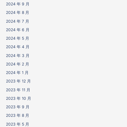
2024 年 9 月
2024 年 8 月
2024 年 7 月
2024 年 6 月
2024 年 5 月
2024 年 4 月
2024 年 3 月
2024 年 2 月
2024 年 1 月
2023 年 12 月
2023 年 11 月
2023 年 10 月
2023 年 9 月
2023 年 8 月
2023 年 5 月