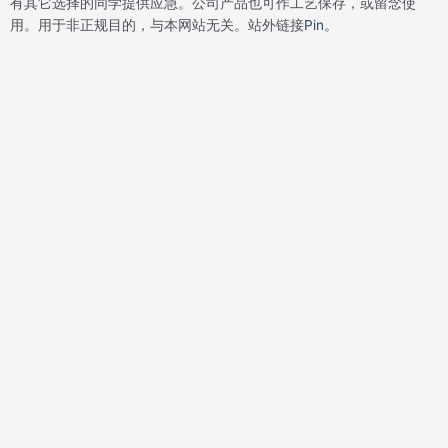
有其它选择的同学提供应急。公司产品也可作工艺保存，或留念使
用。用于非正规目的，与本网站无关。站外链接
Pin。