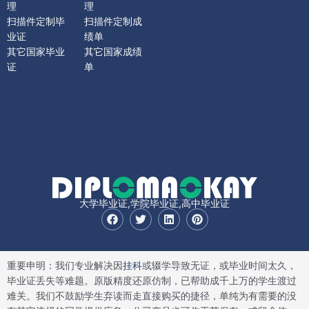
理
理
扫描件定制毕
扫描件定制成
业证
绩单
其它国家毕业
其它国家成绩
证
单
大学毕业证,学院毕业证,高中毕业证
F
T
L
P
a
w
i
i
c
i
n
n
e
t
k
t
b
t
e
e
重要申明：我们专业解决因
挂科
或辍学导致无证，或毕业时间太久，
o
e
d
r
o
r
i
e
毕业证丢失等难题。原版精度还原仿制，已帮助成千上万的学生渡过
k
n
s
难关。我们不鼓励学生弃读而走直接购买的捷径，单纯为有需要的没
t