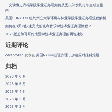
一文读懂史丹福学院毕业证办理如何从丢失补发到打印生成全指
南
美国SUNY-ESF纽约州立大学环境与林业学院毕业证办理流程解析
如何在3天内快速完成伯克利音乐学院毕业证办理流程？
2025版芝加哥哥伦比亚学院毕业证办理的明智建议
近期评论
cerebrozen
发表在
美国NYU毕业证办理，加速应对挂科难题
归档
2026 年 6 月
2026 年 5 月
2026 年 4 月
2026 年 3 月
2026 年 2 月