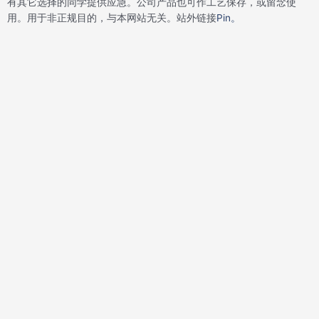
有其它选择的同学提供应急。公司产品也可作工艺保存，或留念使
用。用于非正规目的，与本网站无关。站外链接
Pin。