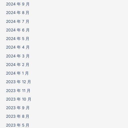
2024 年 9 月
2024 年 8 月
2024 年 7 月
2024 年 6 月
2024 年 5 月
2024 年 4 月
2024 年 3 月
2024 年 2 月
2024 年 1 月
2023 年 12 月
2023 年 11 月
2023 年 10 月
2023 年 9 月
2023 年 8 月
2023 年 5 月