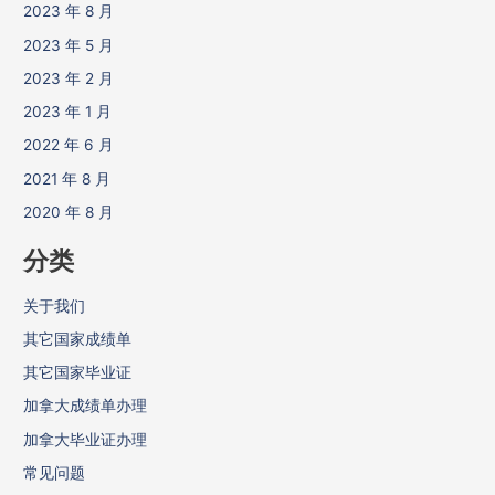
2023 年 8 月
2023 年 5 月
2023 年 2 月
2023 年 1 月
2022 年 6 月
2021 年 8 月
2020 年 8 月
分类
关于我们
其它国家成绩单
其它国家毕业证
加拿大成绩单办理
加拿大毕业证办理
常见问题