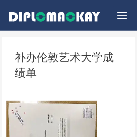
跳
Main
至
Menu
内
容
补办伦敦艺术大学成
绩单
伦
敦
艺
术
大