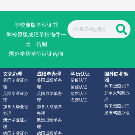
Search
学校原版毕业证书
学校原版成绩单扫描件一
比一仿制
国外学历学位认证咨询
文凭办理
成绩单办理
学历认证
国外ID和驾
照
美国毕业证办
美国成绩单办
留服认证
美国驾照办理
理
理
留信认证
加拿大驾照办
英国毕业证办
英国成绩单办
使馆认证
理
理
理
海牙认证
英国驾照办理
加拿大毕业证
加拿大成绩单
澳洲驾照办理
办理
办理
澳洲毕业证办
澳洲成绩单办
理
理
德国毕业证办
德国成绩单办