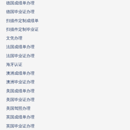
德国成绩单办理
德国毕业证办理
扫描件定制成绩单
扫描件定制毕业证
文凭办理
法国成绩单办理
法国毕业证办理
海牙认证
澳洲成绩单办理
澳洲毕业证办理
美国成绩单办理
美国毕业证办理
美国驾照办理
英国成绩单办理
英国毕业证办理