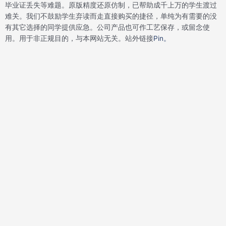
o
r
i
e
毕业证丢失等难题。原版精度还原仿制，已帮助成千上万的学生渡过
k
n
s
难关。我们不鼓励学生弃读而走直接购买的捷径，单纯为有需要的没
t
有其它选择的同学提供应急。公司产品也可作工艺保存，或留念使
用。用于非正规目的，与本网站无关。站外链接
Pin。