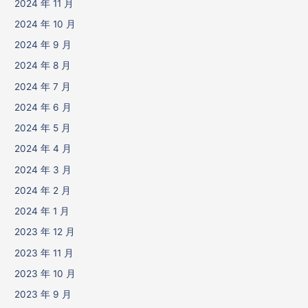
2024 年 11 月
2024 年 10 月
2024 年 9 月
2024 年 8 月
2024 年 7 月
2024 年 6 月
2024 年 5 月
2024 年 4 月
2024 年 3 月
2024 年 2 月
2024 年 1 月
2023 年 12 月
2023 年 11 月
2023 年 10 月
2023 年 9 月