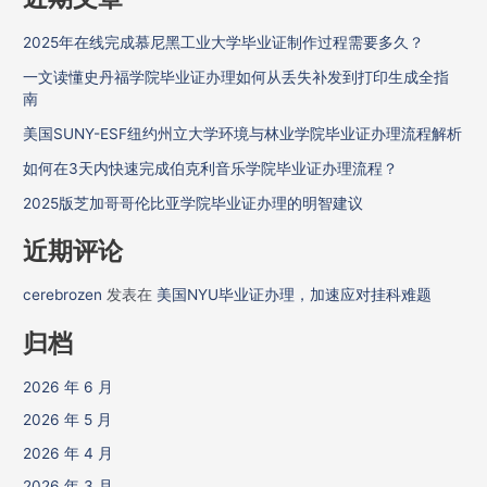
2025年在线完成慕尼黑工业大学毕业证制作过程需要多久？
一文读懂史丹福学院毕业证办理如何从丢失补发到打印生成全指
南
美国SUNY-ESF纽约州立大学环境与林业学院毕业证办理流程解析
如何在3天内快速完成伯克利音乐学院毕业证办理流程？
2025版芝加哥哥伦比亚学院毕业证办理的明智建议
近期评论
cerebrozen
发表在
美国NYU毕业证办理，加速应对挂科难题
归档
2026 年 6 月
2026 年 5 月
2026 年 4 月
2026 年 3 月