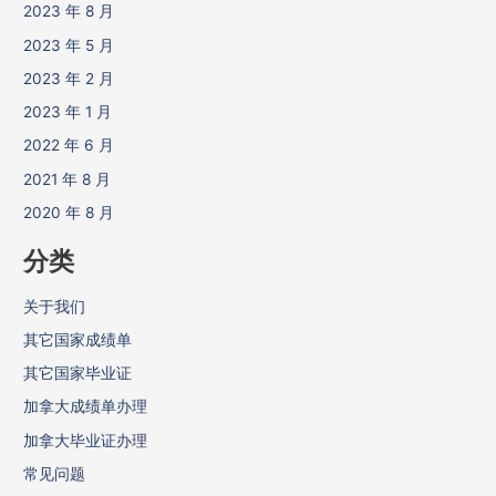
2023 年 8 月
2023 年 5 月
2023 年 2 月
2023 年 1 月
2022 年 6 月
2021 年 8 月
2020 年 8 月
分类
关于我们
其它国家成绩单
其它国家毕业证
加拿大成绩单办理
加拿大毕业证办理
常见问题