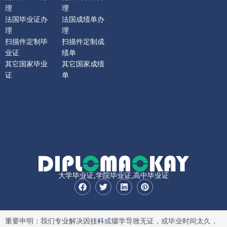
理
理
法国毕业证办
法国成绩单办
理
理
扫描件定制毕
扫描件定制成
业证
绩单
其它国家毕业
其它国家成绩
证
单
大学毕业证,学院毕业证,高中毕业证
F
T
L
P
a
w
i
i
c
i
n
n
e
t
k
t
b
t
e
e
重要申明：我们专业解决因
挂科
或辍学导致无证，或毕业时间太久，
o
e
d
r