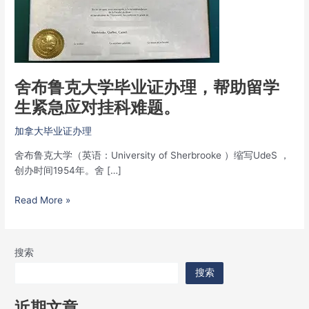
学
毕
业
证
办
理，
舍布鲁克大学毕业证办理，帮助留学
帮
生紧急应对挂科难题。
助
留
加拿大毕业证办理
学
生
舍布鲁克大学（英语：University of Sherbrooke ）缩写UdeS ，
紧
创办时间1954年。舍 […]
急
应
Read More »
对
挂
科
搜索
难
搜索
题。
近期文章