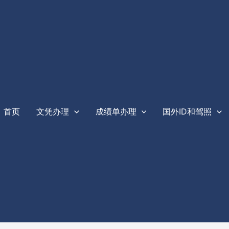
首页
文凭办理
成绩单办理
国外ID和驾照