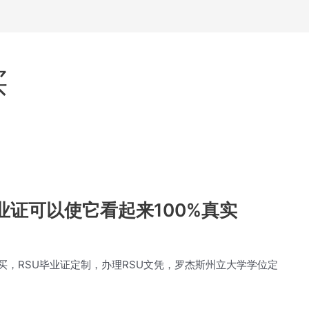
买
证可以使它看起来100%真实
，RSU毕业证定制，办理RSU文凭，罗杰斯州立大学学位定