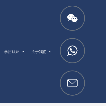
学历认证
关于我们