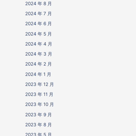
2024 年 8 月
2024 年 7 月
2024 年 6 月
2024 年 5 月
2024 年 4 月
2024 年 3 月
2024 年 2 月
2024 年 1 月
2023 年 12 月
2023 年 11 月
2023 年 10 月
2023 年 9 月
2023 年 8 月
2023 年 5 月