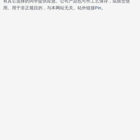
有其它选择的同学提供应急。公司产品也可作工艺保存，或留念使
用。用于非正规目的，与本网站无关。站外链接
Pin。