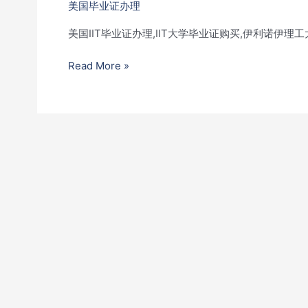
美国毕业证办理
业
证
美国IIT毕业证办理,IIT大学毕业证购买,伊利诺伊
办
理，
Read More »
加
速
留
学
生
回
国
发
展
脚
步