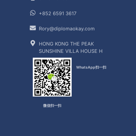
+852 6591 3617
Rory@diplomaokay.com
HONG KONG THE PEAK
SUNSHINE VILLA HOUSE H
WhatsApp扫一扫
微信扫一扫