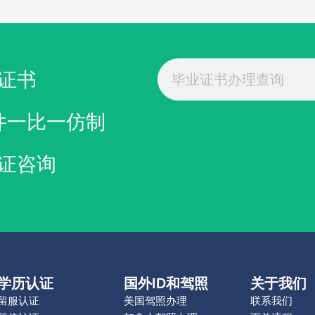
Search
证书
件一比一仿制
证咨询
学历认证
国外ID和驾照
关于我们
留服认证
美国驾照办理
联系我们