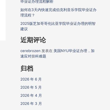
毕业证办理流程解析
如何在3天内快速完成伯克利音乐学院毕业证办
理流程？
2025版芝加哥哥伦比亚学院毕业证办理的明智
建议
近期评论
cerebrozen
发表在
美国NYU毕业证办理，加
速应对挂科难题
归档
2026 年 6 月
2026 年 5 月
2026 年 4 月
2026 年 3 月