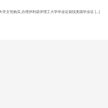
理工大学文凭购买,办理伊利诺伊理工大学毕业证就找美国毕业证 […]