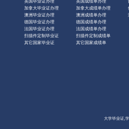
英国毕业证办理
英国成绩单办理
加拿大毕业证办理
加拿大成绩单办理
澳洲毕业证办理
澳洲成绩单办理
德国毕业证办理
德国成绩单办理
法国毕业证办理
法国成绩单办理
扫描件定制毕业证
扫描件定制成绩单
其它国家毕业证
其它国家成绩单
大学毕业证,