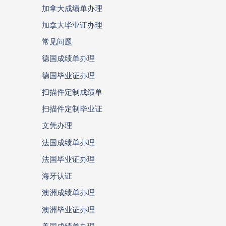
加拿大成绩单办理
加拿大毕业证办理
常见问题
德国成绩单办理
德国毕业证办理
扫描件定制成绩单
扫描件定制毕业证
文凭办理
法国成绩单办理
法国毕业证办理
海牙认证
澳洲成绩单办理
澳洲毕业证办理