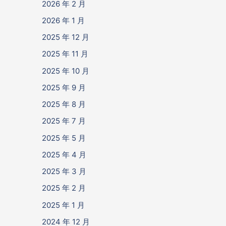
2026 年 2 月
2026 年 1 月
2025 年 12 月
2025 年 11 月
2025 年 10 月
2025 年 9 月
2025 年 8 月
2025 年 7 月
2025 年 5 月
2025 年 4 月
2025 年 3 月
2025 年 2 月
2025 年 1 月
2024 年 12 月