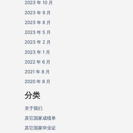
2023 年 10 月
2023 年 9 月
2023 年 8 月
2023 年 5 月
2023 年 2 月
2023 年 1 月
2022 年 6 月
2021 年 8 月
2020 年 8 月
分类
关于我们
其它国家成绩单
其它国家毕业证