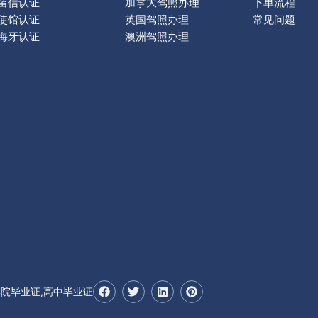
留信认证
加拿大驾照办理
下单流程
使馆认证
英国驾照办理
常见问题
海牙认证
澳洲驾照办理
F
T
L
P
学院毕业证,高中毕业证
a
w
i
i
c
i
n
n