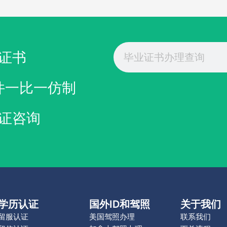
Search
证书
件一比一仿制
证咨询
学历认证
国外ID和驾照
关于我们
留服认证
美国驾照办理
联系我们