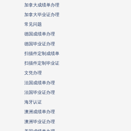
加拿大成绩单办理
加拿大毕业证办理
常见问题
德国成绩单办理
德国毕业证办理
扫描件定制成绩单
扫描件定制毕业证
文凭办理
法国成绩单办理
法国毕业证办理
海牙认证
澳洲成绩单办理
澳洲毕业证办理