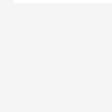
成
绩
单
原
版
定
制