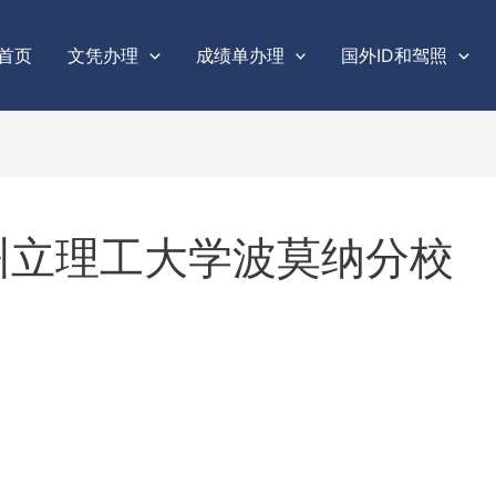
首页
文凭办理
成绩单办理
国外ID和驾照
州立理工大学波莫纳分校