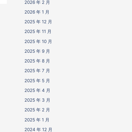
2026 年 2 月
2026 年 1 月
2025 年 12 月
2025 年 11 月
2025 年 10 月
2025 年 9 月
2025 年 8 月
2025 年 7 月
2025 年 5 月
2025 年 4 月
2025 年 3 月
2025 年 2 月
2025 年 1 月
2024 年 12 月