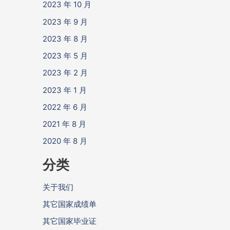
2023 年 10 月
2023 年 9 月
2023 年 8 月
2023 年 5 月
2023 年 2 月
2023 年 1 月
2022 年 6 月
2021 年 8 月
2020 年 8 月
分类
关于我们
其它国家成绩单
其它国家毕业证