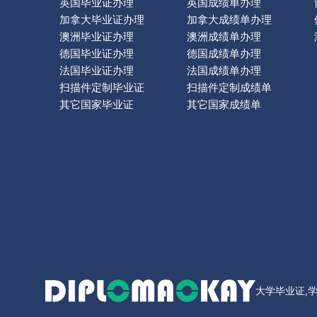
英国毕业证办理
英国成绩单办理
加拿大毕业证办理
加拿大成绩单办理
澳洲毕业证办理
澳洲成绩单办理
德国毕业证办理
德国成绩单办理
法国毕业证办理
法国成绩单办理
扫描件定制毕业证
扫描件定制成绩单
其它国家毕业证
其它国家成绩单
大学毕业证,