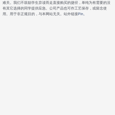
k
n
s
难关。我们不鼓励学生弃读而走直接购买的捷径，单纯为有需要的没
t
有其它选择的同学提供应急。公司产品也可作工艺保存，或留念使
用。用于非正规目的，与本网站无关。站外链接
Pin。