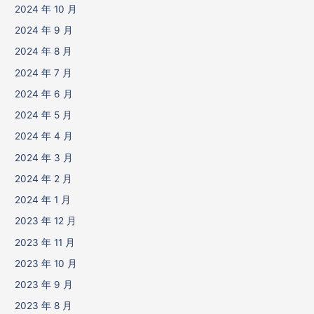
2024 年 10 月
2024 年 9 月
2024 年 8 月
2024 年 7 月
2024 年 6 月
2024 年 5 月
2024 年 4 月
2024 年 3 月
2024 年 2 月
2024 年 1 月
2023 年 12 月
2023 年 11 月
2023 年 10 月
2023 年 9 月
2023 年 8 月