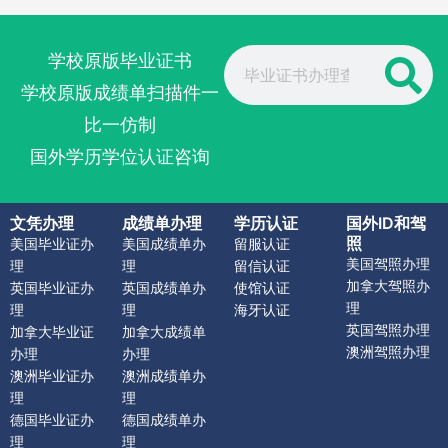
Search
学校原版毕业证书
学校原版成绩单扫描件一
比一仿制
国外学历学位认证咨询
文凭办理
成绩单办理
学历认证
国外ID和驾
照
美国毕业证办
美国成绩单办
留服认证
美国驾照办理
理
理
留信认证
加拿大驾照办
英国毕业证办
英国成绩单办
使馆认证
理
理
理
海牙认证
英国驾照办理
加拿大毕业证
加拿大成绩单
澳洲驾照办理
办理
办理
澳洲毕业证办
澳洲成绩单办
理
理
德国毕业证办
德国成绩单办
理
理