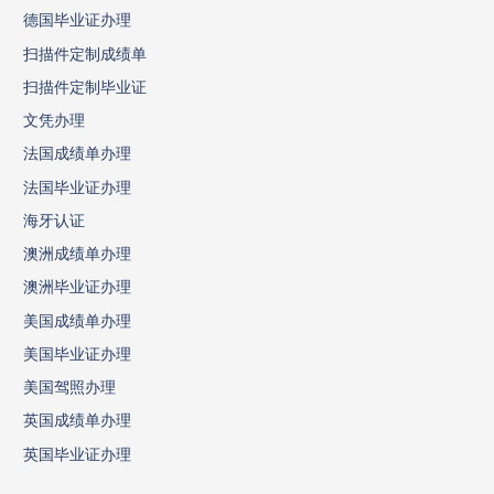
德国毕业证办理
扫描件定制成绩单
扫描件定制毕业证
文凭办理
法国成绩单办理
法国毕业证办理
海牙认证
澳洲成绩单办理
澳洲毕业证办理
美国成绩单办理
美国毕业证办理
美国驾照办理
英国成绩单办理
英国毕业证办理