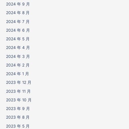
2024 年 9 月
2024 年 8 月
2024 年 7 月
2024 年 6 月
2024 年 5 月
2024 年 4 月
2024 年 3 月
2024 年 2 月
2024 年 1 月
2023 年 12 月
2023 年 11 月
2023 年 10 月
2023 年 9 月
2023 年 8 月
2023 年 5 月