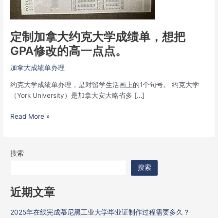
学
成
绩
定制加拿大约克大学成绩单，想把
单，
GPA修改的高一点点。
想
把
加拿大成绩单办理
GPA
修
约克大学成绩单办理，是对留学生活画上的1个句号。 约克大学
改
（York University）是加拿大安大略省多 […]
的
高
Read More »
一
点
点。
搜索
搜索
近期文章
2025年在线完成慕尼黑工业大学毕业证制作过程需要多久？