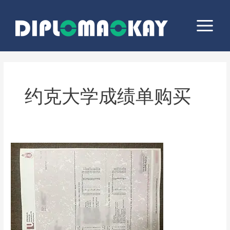
跳
Main
至
Menu
内
容
约克大学成绩单购买
定
制
加
拿
大
约
克
大