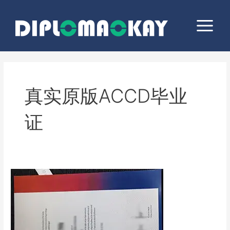
跳
Main
至
Menu
内
容
真实原版ACCD毕业
证
购
买
美
国
艺