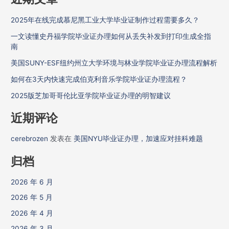
2025年在线完成慕尼黑工业大学毕业证制作过程需要多久？
一文读懂史丹福学院毕业证办理如何从丢失补发到打印生成全指
南
美国SUNY-ESF纽约州立大学环境与林业学院毕业证办理流程解析
如何在3天内快速完成伯克利音乐学院毕业证办理流程？
2025版芝加哥哥伦比亚学院毕业证办理的明智建议
近期评论
cerebrozen
发表在
美国NYU毕业证办理，加速应对挂科难题
归档
2026 年 6 月
2026 年 5 月
2026 年 4 月
2026 年 3 月