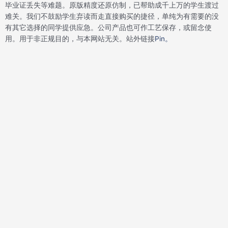
o
r
i
e
毕业证丢失等难题。原版精度还原仿制，已帮助成千上万的学生渡过
k
n
s
难关。我们不鼓励学生弃读而走直接购买的捷径，单纯为有需要的没
t
有其它选择的同学提供应急。公司产品也可作工艺保存，或留念使
用。用于非正规目的，与本网站无关。站外链接
Pin。