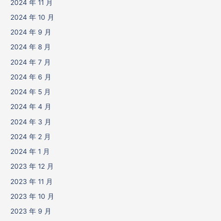
2024 年 11 月
2024 年 10 月
2024 年 9 月
2024 年 8 月
2024 年 7 月
2024 年 6 月
2024 年 5 月
2024 年 4 月
2024 年 3 月
2024 年 2 月
2024 年 1 月
2023 年 12 月
2023 年 11 月
2023 年 10 月
2023 年 9 月