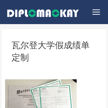
跳
Main
至
Menu
内
容
瓦尔登大学假成绩单
定制
美
国
成
绩
单