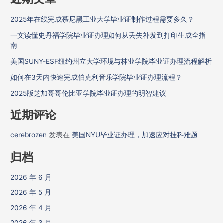
2025年在线完成慕尼黑工业大学毕业证制作过程需要多久？
一文读懂史丹福学院毕业证办理如何从丢失补发到打印生成全指
南
美国SUNY-ESF纽约州立大学环境与林业学院毕业证办理流程解析
如何在3天内快速完成伯克利音乐学院毕业证办理流程？
2025版芝加哥哥伦比亚学院毕业证办理的明智建议
近期评论
cerebrozen
发表在
美国NYU毕业证办理，加速应对挂科难题
归档
2026 年 6 月
2026 年 5 月
2026 年 4 月
2026 年 3 月