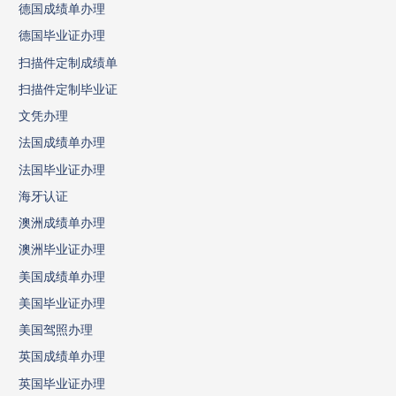
德国成绩单办理
德国毕业证办理
扫描件定制成绩单
扫描件定制毕业证
文凭办理
法国成绩单办理
法国毕业证办理
海牙认证
澳洲成绩单办理
澳洲毕业证办理
美国成绩单办理
美国毕业证办理
美国驾照办理
英国成绩单办理
英国毕业证办理