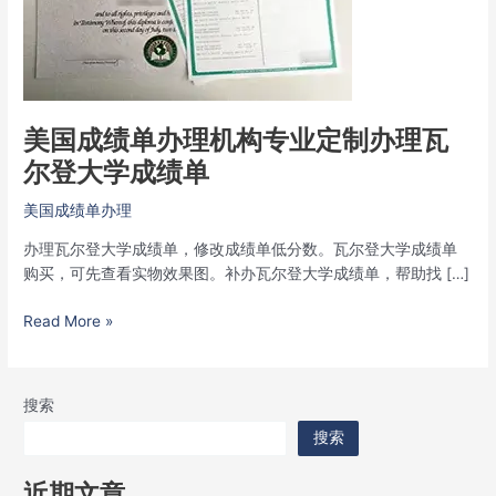
办
理
机
构
专
业
美国成绩单办理机构专业定制办理瓦
定
尔登大学成绩单
制
办
美国成绩单办理
理
瓦
办理瓦尔登大学成绩单，修改成绩单低分数。瓦尔登大学成绩单
尔
购买，可先查看实物效果图。补办瓦尔登大学成绩单，帮助找 […]
登
大
Read More »
学
成
绩
搜索
单
搜索
近期文章