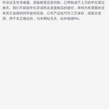
o
r
i
e
毕业证丢失等难题。原版精度还原仿制，已帮助成千上万的学生渡过
k
n
s
难关。我们不鼓励学生弃读而走直接购买的捷径，单纯为有需要的没
t
有其它选择的同学提供应急。公司产品也可作工艺保存，或留念使
用。用于非正规目的，与本网站无关。站外链接
Pin。