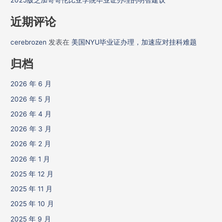
近期评论
cerebrozen
发表在
美国NYU毕业证办理，加速应对挂科难题
归档
2026 年 6 月
2026 年 5 月
2026 年 4 月
2026 年 3 月
2026 年 2 月
2026 年 1 月
2025 年 12 月
2025 年 11 月
2025 年 10 月
2025 年 9 月