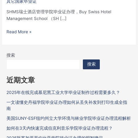
证|
其它国家毕业证
瑞
SHMS瑞士酒店管理学院毕业证办理，Buy Swiss Hotel
士
Management School （SH […]
酒
店
Read More »
管
理
学
院
搜索
文
搜索
凭
购
近期文章
买
2025年在线完成慕尼黑工业大学毕业证制作过程需要多久？
一文读懂史丹福学院毕业证办理如何从丢失补发到打印生成全指
南
美国SUNY-ESF纽约州立大学环境与林业学院毕业证办理流程解析
如何在3天内快速完成伯克利音乐学院毕业证办理流程？
2025版芝加哥哥伦比亚学院毕业证办理的明智建议