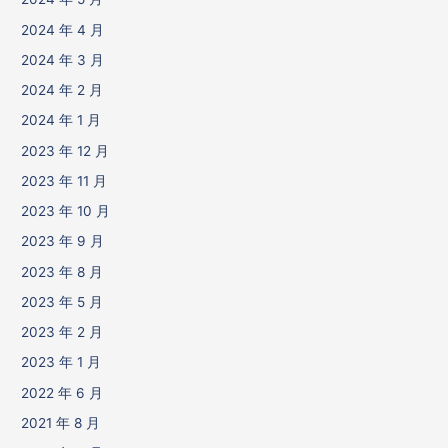
2024 年 4 月
2024 年 3 月
2024 年 2 月
2024 年 1 月
2023 年 12 月
2023 年 11 月
2023 年 10 月
2023 年 9 月
2023 年 8 月
2023 年 5 月
2023 年 2 月
2023 年 1 月
2022 年 6 月
2021 年 8 月