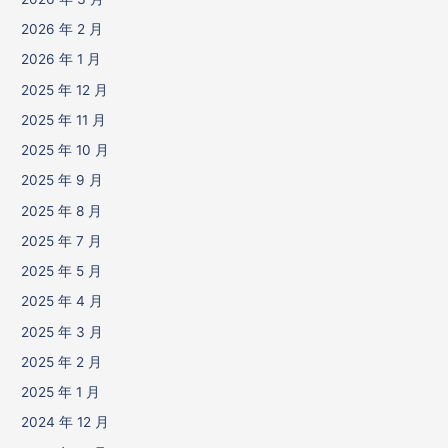
2026 年 2 月
2026 年 1 月
2025 年 12 月
2025 年 11 月
2025 年 10 月
2025 年 9 月
2025 年 8 月
2025 年 7 月
2025 年 5 月
2025 年 4 月
2025 年 3 月
2025 年 2 月
2025 年 1 月
2024 年 12 月