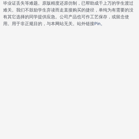
o
r
i
e
毕业证丢失等难题。原版精度还原仿制，已帮助成千上万的学生渡过
k
n
s
难关。我们不鼓励学生弃读而走直接购买的捷径，单纯为有需要的没
t
有其它选择的同学提供应急。公司产品也可作工艺保存，或留念使
用。用于非正规目的，与本网站无关。站外链接
Pin。