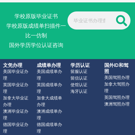
Search
学校原版毕业证书
学校原版成绩单扫描件一
比一仿制
国外学历学位认证咨询
文凭办理
成绩单办理
学历认证
国外ID和驾
照
美国毕业证办
美国成绩单办
留服认证
美国驾照办理
理
理
留信认证
加拿大驾照办
英国毕业证办
英国成绩单办
使馆认证
理
理
理
海牙认证
英国驾照办理
加拿大毕业证
加拿大成绩单
澳洲驾照办理
办理
办理
澳洲毕业证办
澳洲成绩单办
理
理
德国毕业证办
德国成绩单办
理
理