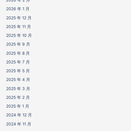
2026 年 2 月
2026 年 1 月
2025 年 12 月
2025 年 11 月
2025 年 10 月
2025 年 9 月
2025 年 8 月
2025 年 7 月
2025 年 5 月
2025 年 4 月
2025 年 3 月
2025 年 2 月
2025 年 1 月
2024 年 12 月
2024 年 11 月