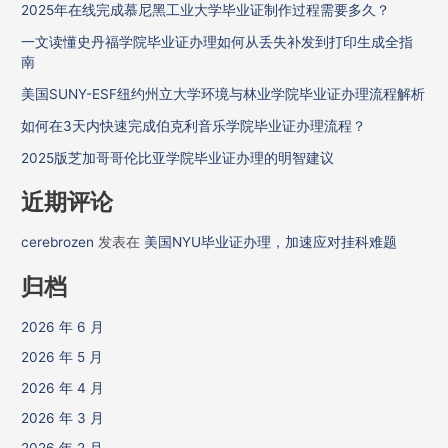
2025年在线完成慕尼黑工业大学毕业证制作过程需要多久？
一文读懂史丹福学院毕业证办理如何从丢失补发到打印生成全指
南
美国SUNY-ESF纽约州立大学环境与林业学院毕业证办理流程解析
如何在3天内快速完成伯克利音乐学院毕业证办理流程？
2025版芝加哥哥伦比亚学院毕业证办理的明智建议
近期评论
cerebrozen
发表在
美国NYU毕业证办理，加速应对挂科难题
归档
2026 年 6 月
2026 年 5 月
2026 年 4 月
2026 年 3 月