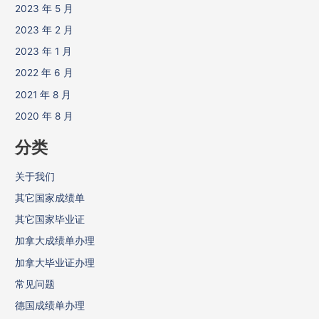
2023 年 5 月
2023 年 2 月
2023 年 1 月
2022 年 6 月
2021 年 8 月
2020 年 8 月
分类
关于我们
其它国家成绩单
其它国家毕业证
加拿大成绩单办理
加拿大毕业证办理
常见问题
德国成绩单办理