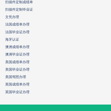
扫描件定制成绩单
扫描件定制毕业证
文凭办理
法国成绩单办理
法国毕业证办理
海牙认证
澳洲成绩单办理
澳洲毕业证办理
美国成绩单办理
美国毕业证办理
美国驾照办理
英国成绩单办理
英国毕业证办理