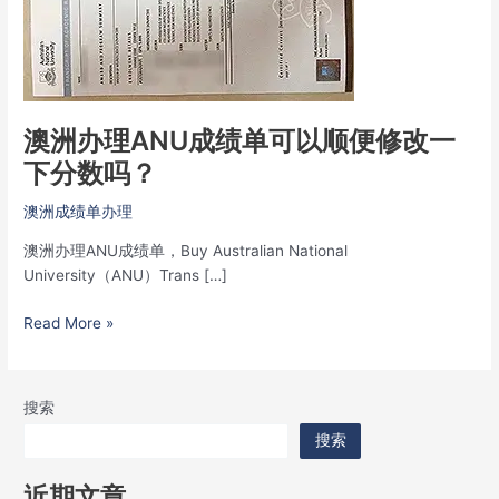
成
绩
单
可
以
顺
澳洲办理ANU成绩单可以顺便修改一
便
下分数吗？
修
改
澳洲成绩单办理
一
下
澳洲办理ANU成绩单，Buy Australian National
分
University（ANU）Trans […]
数
吗？
Read More »
搜索
搜索
近期文章