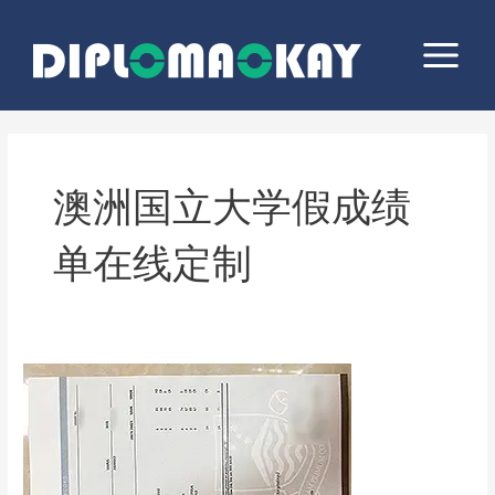
跳
Main
至
Menu
内
容
澳洲国立大学假成绩
单在线定制
澳
洲
办
理
ANU