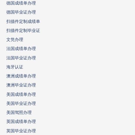
德国成绩单办理
德国毕业证办理
扫描件定制成绩单
扫描件定制毕业证
文凭办理
法国成绩单办理
法国毕业证办理
海牙认证
澳洲成绩单办理
澳洲毕业证办理
美国成绩单办理
美国毕业证办理
美国驾照办理
英国成绩单办理
英国毕业证办理