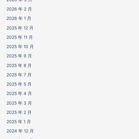
2026 年 2 月
2026 年 1 月
2025 年 12 月
2025 年 11 月
2025 年 10 月
2025 年 9 月
2025 年 8 月
2025 年 7 月
2025 年 5 月
2025 年 4 月
2025 年 3 月
2025 年 2 月
2025 年 1 月
2024 年 12 月