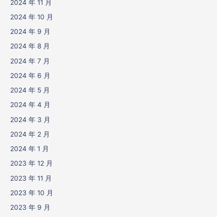
2024 年 11 月
2024 年 10 月
2024 年 9 月
2024 年 8 月
2024 年 7 月
2024 年 6 月
2024 年 5 月
2024 年 4 月
2024 年 3 月
2024 年 2 月
2024 年 1 月
2023 年 12 月
2023 年 11 月
2023 年 10 月
2023 年 9 月