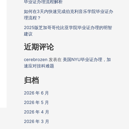
毕业证办理流程解析
如何在3天内快速完成伯克利音乐学院毕业证办
理流程？
2025版芝加哥哥伦比亚学院毕业证办理的明智
建议
近期评论
cerebrozen
发表在
美国NYU毕业证办理，加
速应对挂科难题
归档
2026 年 6 月
2026 年 5 月
2026 年 4 月
2026 年 3 月