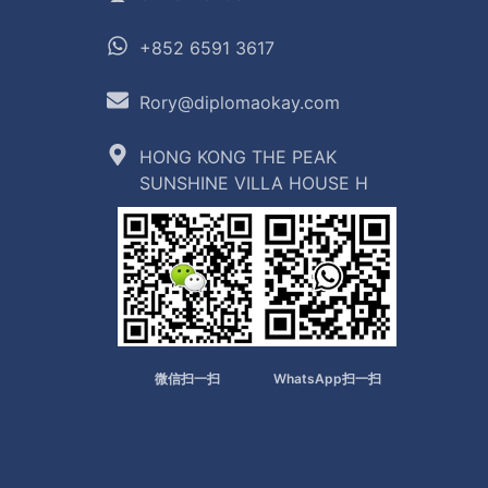
+852 6591 3617
Rory@diplomaokay.com
HONG KONG THE PEAK
SUNSHINE VILLA HOUSE H
微信扫一扫
WhatsApp扫一扫