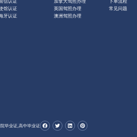
留信认证
加拿大驾照办理
下单流程
使馆认证
英国驾照办理
常见问题
海牙认证
澳洲驾照办理
F
T
L
P
学院毕业证,高中毕业证
a
w
i
i
c
i
n
n