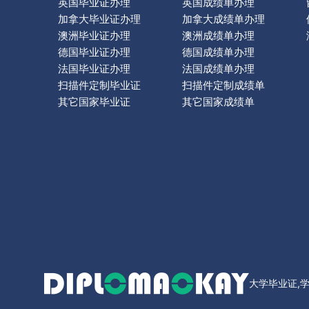
英国毕业证办理
英国成绩单办理
加拿大毕业证办理
加拿大成绩单办理
澳洲毕业证办理
澳洲成绩单办理
德国毕业证办理
德国成绩单办理
法国毕业证办理
法国成绩单办理
扫描件定制毕业证
扫描件定制成绩单
其它国家毕业证
其它国家成绩单
大学毕业证,