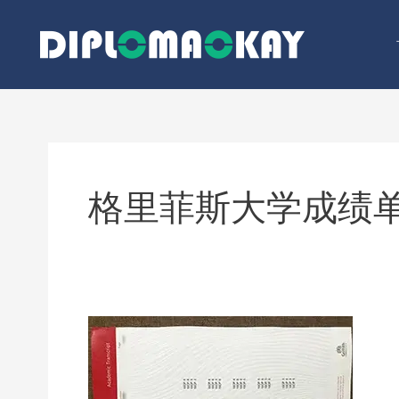
跳
至
内
容
格里菲斯大学成绩
格
里
菲
斯