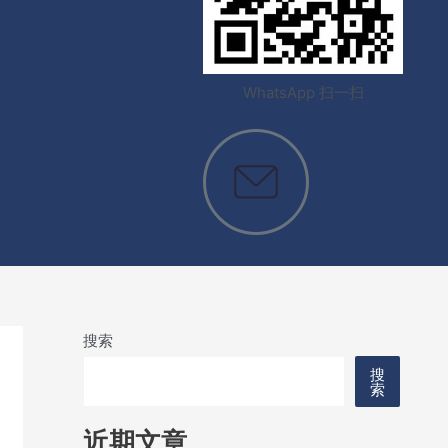
WhatsApp 扫一扫
搜索
搜
索
近期文章