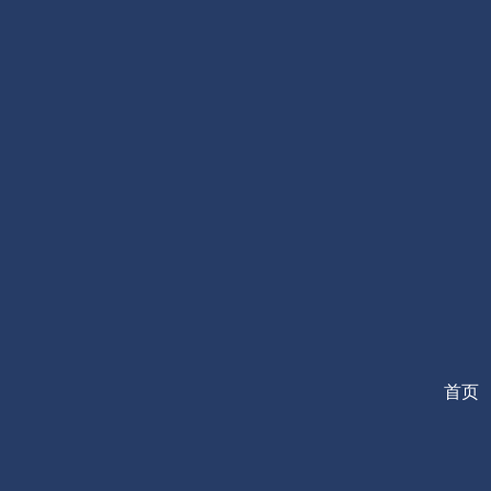
跳
至
内
容
首页