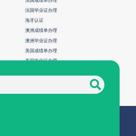
法国成绩单办理
法国毕业证办理
海牙认证
澳洲成绩单办理
澳洲毕业证办理
美国成绩单办理
美国毕业证办理
美国驾照办理
英国成绩单办理
英国毕业证办理