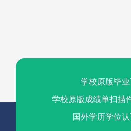
学校原版毕业
学校原版成绩单扫描
国外学历学位认