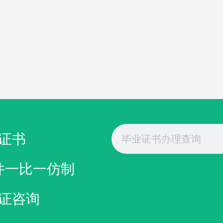
Search
证书
件一比一仿制
证咨询