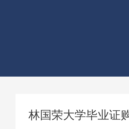
林国荣大学毕业证