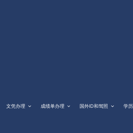
文凭办理
成绩单办理
国外ID和驾照
学历