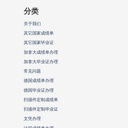
分类
关于我们
其它国家成绩单
其它国家毕业证
加拿大成绩单办理
加拿大毕业证办理
常见问题
德国成绩单办理
德国毕业证办理
扫描件定制成绩单
扫描件定制毕业证
文凭办理