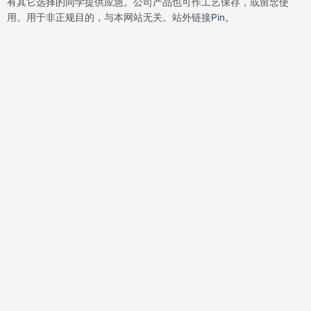
有其它选择的同学提供应急。公司产品也可作工艺保存，或留念使
用。用于非正规目的，与本网站无关。站外链接
Pin。