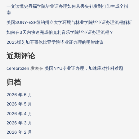
一文读懂史丹福学院毕业证办理如何从丢失补发到打印生成全指
南
美国SUNY-ESF纽约州立大学环境与林业学院毕业证办理流程解析
如何在3天内快速完成伯克利音乐学院毕业证办理流程？
2025版芝加哥哥伦比亚学院毕业证办理的明智建议
近期评论
cerebrozen
发表在
美国NYU毕业证办理，加速应对挂科难题
归档
2026 年 6 月
2026 年 5 月
2026 年 4 月
2026 年 3 月
2026 年 2 月