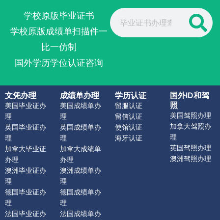
Search
学校原版毕业证书
学校原版成绩单扫描件一
比一仿制
国外学历学位认证咨询
文凭办理
成绩单办理
学历认证
国外ID和驾
照
美国毕业证办
美国成绩单办
留服认证
美国驾照办理
理
理
留信认证
加拿大驾照办
英国毕业证办
英国成绩单办
使馆认证
理
理
理
海牙认证
英国驾照办理
加拿大毕业证
加拿大成绩单
澳洲驾照办理
办理
办理
澳洲毕业证办
澳洲成绩单办
理
理
德国毕业证办
德国成绩单办
理
理
法国毕业证办
法国成绩单办