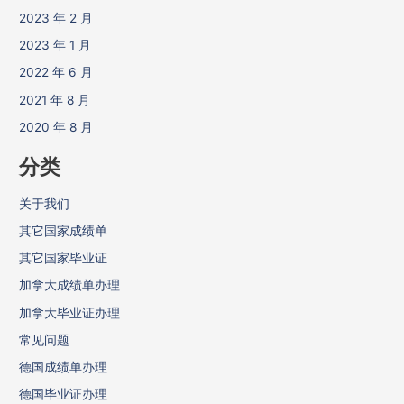
2023 年 2 月
2023 年 1 月
2022 年 6 月
2021 年 8 月
2020 年 8 月
分类
关于我们
其它国家成绩单
其它国家毕业证
加拿大成绩单办理
加拿大毕业证办理
常见问题
德国成绩单办理
德国毕业证办理