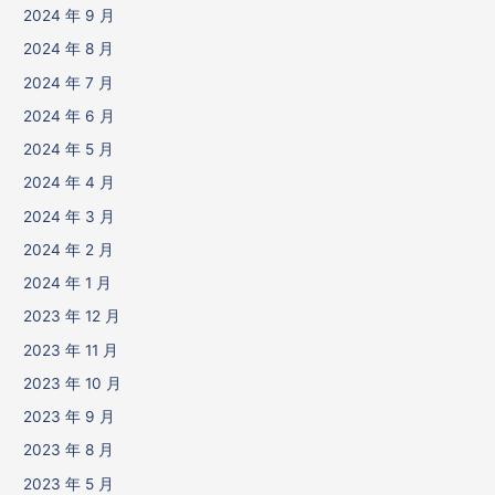
2024 年 9 月
2024 年 8 月
2024 年 7 月
2024 年 6 月
2024 年 5 月
2024 年 4 月
2024 年 3 月
2024 年 2 月
2024 年 1 月
2023 年 12 月
2023 年 11 月
2023 年 10 月
2023 年 9 月
2023 年 8 月
2023 年 5 月