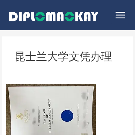
跳
Main
至
Menu
内
容
昆士兰大学文凭办理
2023
商
学
院
全
球
排
名