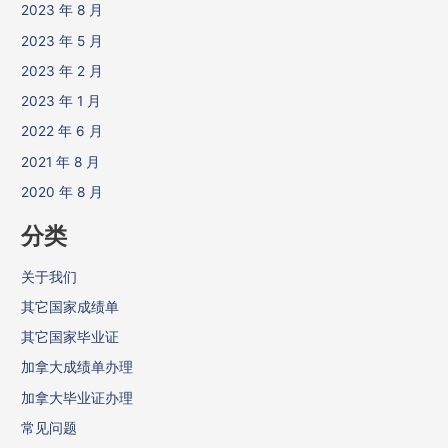
2023 年 8 月
2023 年 5 月
2023 年 2 月
2023 年 1 月
2022 年 6 月
2021 年 8 月
2020 年 8 月
分类
关于我们
其它国家成绩单
其它国家毕业证
加拿大成绩单办理
加拿大毕业证办理
常见问题