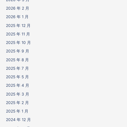
2026 年 2 月
2026 年 1 月
2025 年 12 月
2025 年 11 月
2025 年 10 月
2025 年 9 月
2025 年 8 月
2025 年 7 月
2025 年 5 月
2025 年 4 月
2025 年 3 月
2025 年 2 月
2025 年 1 月
2024 年 12 月