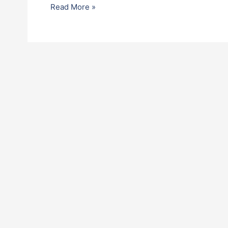
Read More »
绩
单，
How
to
buy
a
fake
MDIS
transcript?