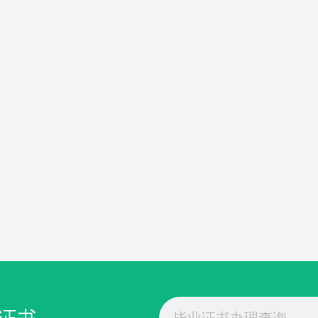
Search
证书