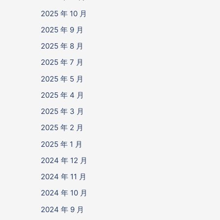
2025 年 10 月
2025 年 9 月
2025 年 8 月
2025 年 7 月
2025 年 5 月
2025 年 4 月
2025 年 3 月
2025 年 2 月
2025 年 1 月
2024 年 12 月
2024 年 11 月
2024 年 10 月
2024 年 9 月