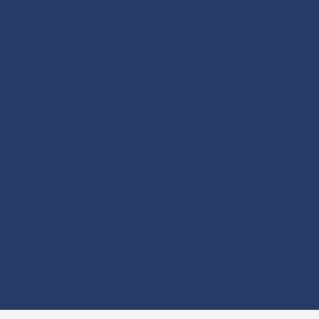
跳
至
内
容