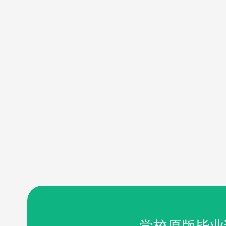
学校原版毕业