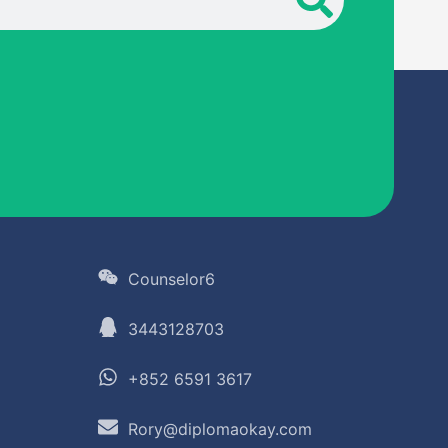
英国毕业证办理
Counselor6
3443128703
+852 6591 3617
Rory@diplomaokay.com