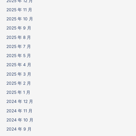
2025 年 12 月
2025 年 11 月
2025 年 10 月
2025 年 9 月
2025 年 8 月
2025 年 7 月
2025 年 5 月
2025 年 4 月
2025 年 3 月
2025 年 2 月
2025 年 1 月
2024 年 12 月
2024 年 11 月
2024 年 10 月
2024 年 9 月