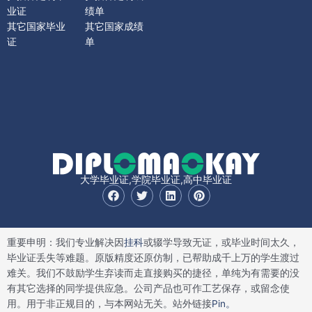
业证
绩单
其它国家毕业
其它国家成绩
证
单
大学毕业证,学院毕业证,高中毕业证
F
T
L
P
a
w
i
i
c
i
n
n
e
t
k
t
b
t
e
e
重要申明：我们专业解决因
挂科
或辍学导致无证，或毕业时间太久，
o
e
d
r
o
r
i
e
毕业证丢失等难题。原版精度还原仿制，已帮助成千上万的学生渡过
k
n
s
难关。我们不鼓励学生弃读而走直接购买的捷径，单纯为有需要的没
t
有其它选择的同学提供应急。公司产品也可作工艺保存，或留念使
用。用于非正规目的，与本网站无关。站外链接
Pin。