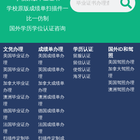
学校原版成绩单扫描件一
比一仿制
国外学历学位认证咨询
文凭办理
成绩单办理
学历认证
国外ID和驾
照
美国毕业证办
美国成绩单办
留服认证
美国驾照办理
理
理
留信认证
加拿大驾照办
英国毕业证办
英国成绩单办
使馆认证
理
理
理
海牙认证
英国驾照办理
加拿大毕业证
加拿大成绩单
澳洲驾照办理
办理
办理
澳洲毕业证办
澳洲成绩单办
理
理
德国毕业证办
德国成绩单办
理
理
法国毕业证办
法国成绩单办
理
理
扫描件定制毕
扫描件定制成