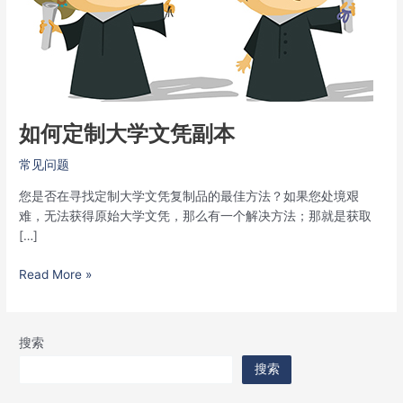
副
本
如何定制大学文凭副本
常见问题
您是否在寻找定制大学文凭复制品的最佳方法？如果您处境艰
难，无法获得原始大学文凭，那么有一个解决方法；那就是获取
[…]
Read More »
搜索
搜索