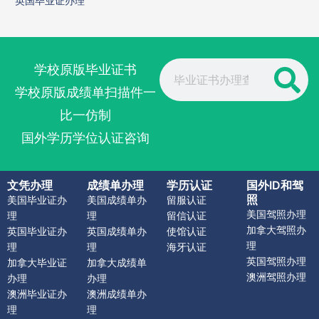
英国毕业证办理
Search
学校原版毕业证书
学校原版成绩单扫描件一
比一仿制
国外学历学位认证咨询
文凭办理
成绩单办理
学历认证
国外ID和驾
照
美国毕业证办
美国成绩单办
留服认证
美国驾照办理
理
理
留信认证
加拿大驾照办
英国毕业证办
英国成绩单办
使馆认证
理
理
理
海牙认证
英国驾照办理
加拿大毕业证
加拿大成绩单
澳洲驾照办理
办理
办理
澳洲毕业证办
澳洲成绩单办
理
理