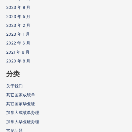
2023 年 8 月
2023 年 5 月
2023 年 2 月
2023 年 1 月
2022 年 6 月
2021 年 8 月
2020 年 8 月
分类
关于我们
其它国家成绩单
其它国家毕业证
加拿大成绩单办理
加拿大毕业证办理
常见问题