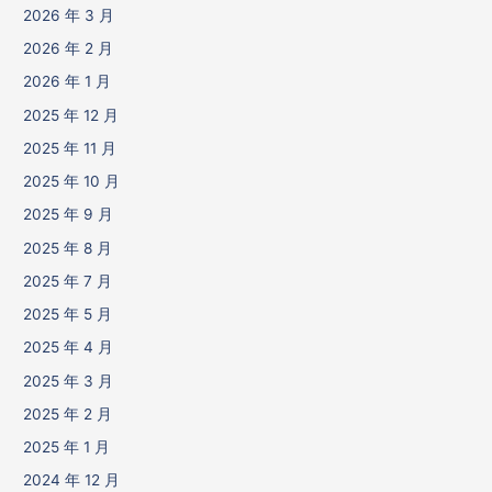
2026 年 3 月
2026 年 2 月
2026 年 1 月
2025 年 12 月
2025 年 11 月
2025 年 10 月
2025 年 9 月
2025 年 8 月
2025 年 7 月
2025 年 5 月
2025 年 4 月
2025 年 3 月
2025 年 2 月
2025 年 1 月
2024 年 12 月