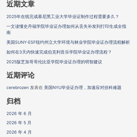
近期文章
2025年在线完成慕尼黑工业大学毕业证制作过程需要多久？
一文读懂史丹福学院毕业证办理如何从丢失补发到打印生成全指
南
美国SUNY-ESF纽约州立大学环境与林业学院毕业证办理流程解析
如何在3天内快速完成伯克利音乐学院毕业证办理流程？
2025版芝加哥哥伦比亚学院毕业证办理的明智建议
近期评论
cerebrozen
发表在
美国NYU毕业证办理，加速应对挂科难题
归档
2026 年 6 月
2026 年 5 月
2026 年 4 月