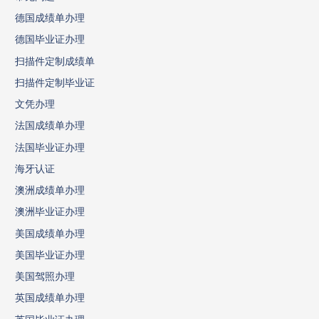
德国成绩单办理
德国毕业证办理
扫描件定制成绩单
扫描件定制毕业证
文凭办理
法国成绩单办理
法国毕业证办理
海牙认证
澳洲成绩单办理
澳洲毕业证办理
美国成绩单办理
美国毕业证办理
美国驾照办理
英国成绩单办理