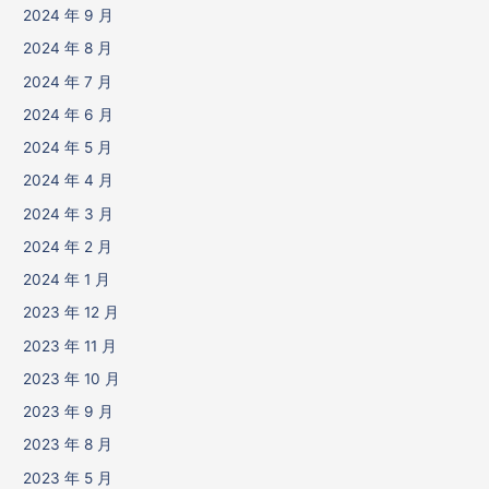
2024 年 9 月
2024 年 8 月
2024 年 7 月
2024 年 6 月
2024 年 5 月
2024 年 4 月
2024 年 3 月
2024 年 2 月
2024 年 1 月
2023 年 12 月
2023 年 11 月
2023 年 10 月
2023 年 9 月
2023 年 8 月
2023 年 5 月