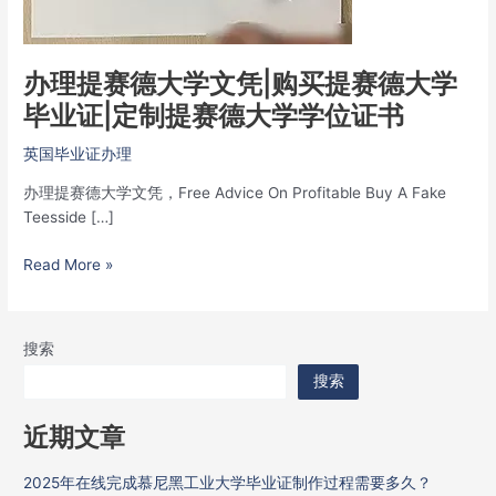
凭|
购
买
办理提赛德大学文凭|购买提赛德大学
提
毕业证|定制提赛德大学学位证书
赛
德
英国毕业证办理
大
学
办理提赛德大学文凭，Free Advice On Profitable Buy A Fake
毕
Teesside […]
业
证|
Read More »
定
制
提
搜索
赛
搜索
德
大
近期文章
学
学
位
2025年在线完成慕尼黑工业大学毕业证制作过程需要多久？