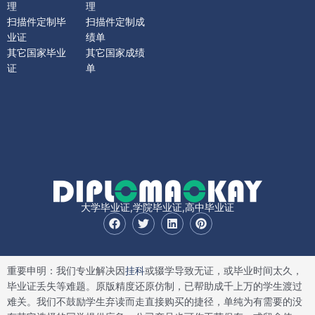
理
理
扫描件定制毕
扫描件定制成
业证
绩单
其它国家毕业
其它国家成绩
证
单
大学毕业证,学院毕业证,高中毕业证
F
T
L
P
a
w
i
i
c
i
n
n
e
t
k
t
b
t
e
e
重要申明：我们专业解决因
挂科
或辍学导致无证，或毕业时间太久，
o
e
d
r
o
r
i
e
毕业证丢失等难题。原版精度还原仿制，已帮助成千上万的学生渡过
k
n
s
难关。我们不鼓励学生弃读而走直接购买的捷径，单纯为有需要的没
t