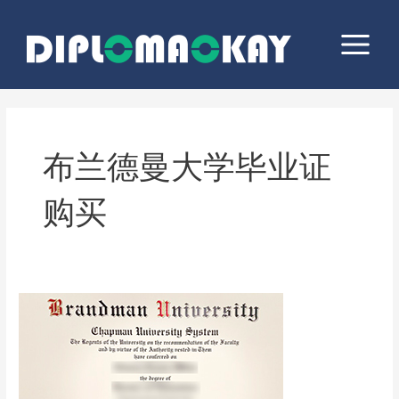
跳
Main
至
Menu
内
容
布兰德曼大学毕业证
购买
2025
年
加
急
购