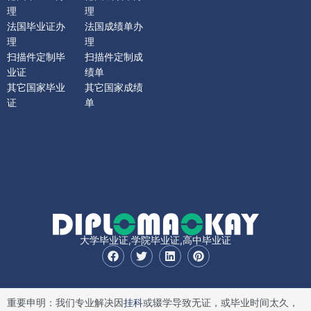
理
理
法国毕业证办
法国成绩单办
理
理
扫描件定制毕
扫描件定制成
业证
绩单
其它国家毕业
其它国家成绩
证
单
大学毕业证,学院毕业证,高中毕业证
F
T
L
P
a
w
i
i
c
i
n
n
e
t
k
t
b
t
e
e
重要申明：我们专业解决因
挂科
或辍学导致无证，或毕业时间太久，
o
e
d
r