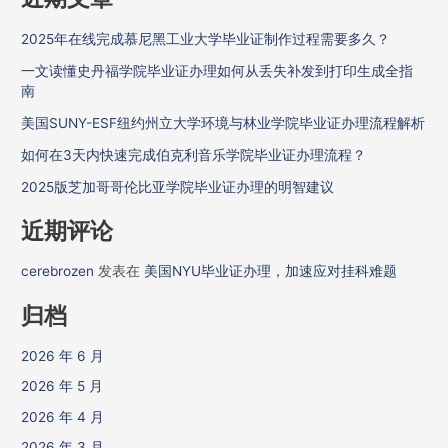
2025年在线完成慕尼黑工业大学毕业证制作过程需要多久？
一文读懂史丹福学院毕业证办理如何从丢失补发到打印生成全指
南
美国SUNY-ESF纽约州立大学环境与林业学院毕业证办理流程解析
如何在3天内快速完成伯克利音乐学院毕业证办理流程？
2025版芝加哥哥伦比亚学院毕业证办理的明智建议
近期评论
cerebrozen
发表在
美国NYU毕业证办理，加速应对挂科难题
归档
2026 年 6 月
2026 年 5 月
2026 年 4 月
2026 年 3 月