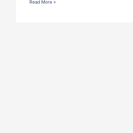
Read More »
大
第
32：
怎
样
购
买
特
伦
特
大
学
毕
业
证？