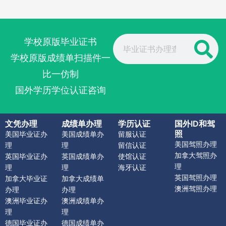
Search
学校原版毕业证书
学校原版成绩单扫描件一
比一仿制
国外学历学位认证咨询
文凭办理
成绩单办理
学历认证
国外ID和驾
照
美国毕业证办
美国成绩单办
留服认证
美国驾照办理
理
理
留信认证
加拿大驾照办
英国毕业证办
英国成绩单办
使馆认证
理
理
理
海牙认证
英国驾照办理
加拿大毕业证
加拿大成绩单
澳洲驾照办理
办理
办理
澳洲毕业证办
澳洲成绩单办
理
理
德国毕业证办
德国成绩单办