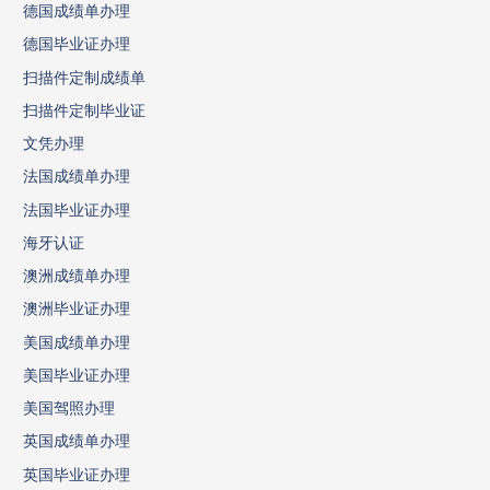
德国成绩单办理
德国毕业证办理
扫描件定制成绩单
扫描件定制毕业证
文凭办理
法国成绩单办理
法国毕业证办理
海牙认证
澳洲成绩单办理
澳洲毕业证办理
美国成绩单办理
美国毕业证办理
美国驾照办理
英国成绩单办理
英国毕业证办理