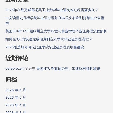
细
解
2025年在线完成慕尼黑工业大学毕业证制作过程需要多久？
析
一文读懂史丹福学院毕业证办理如何从丢失补发到打印生成全指
南
美国SUNY-ESF纽约州立大学环境与林业学院毕业证办理流程解析
如何在3天内快速完成伯克利音乐学院毕业证办理流程？
2025版芝加哥哥伦比亚学院毕业证办理的明智建议
近期评论
cerebrozen
发表在
美国NYU毕业证办理，加速应对挂科难题
归档
2026 年 6 月
2026 年 5 月
2026 年 4 月
2026 年 3 月