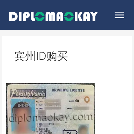
跳
Main
至
Menu
内
容
宾州ID购买
线
上
购
买
宾
夕
法
尼