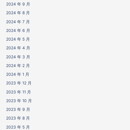
2024 年 9 月
2024 年 8 月
2024 年 7 月
2024 年 6 月
2024 年 5 月
2024 年 4 月
2024 年 3 月
2024 年 2 月
2024 年 1 月
2023 年 12 月
2023 年 11 月
2023 年 10 月
2023 年 9 月
2023 年 8 月
2023 年 5 月