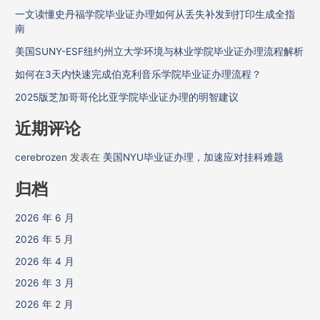
一文读懂史丹福学院毕业证办理如何从丢失补发到打印生成全指
南
美国SUNY-ESF纽约州立大学环境与林业学院毕业证办理流程解析
如何在3天内快速完成伯克利音乐学院毕业证办理流程？
2025版芝加哥哥伦比亚学院毕业证办理的明智建议
近期评论
cerebrozen
发表在
美国NYU毕业证办理，加速应对挂科难题
归档
2026 年 6 月
2026 年 5 月
2026 年 4 月
2026 年 3 月
2026 年 2 月