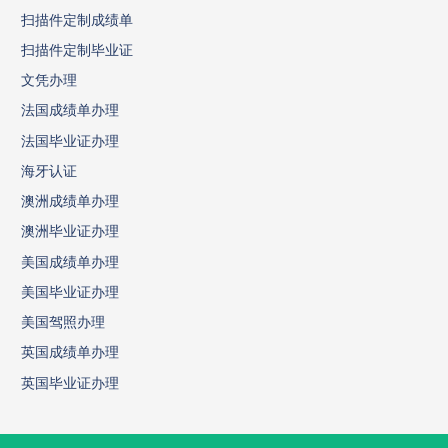
扫描件定制成绩单
扫描件定制毕业证
文凭办理
法国成绩单办理
法国毕业证办理
海牙认证
澳洲成绩单办理
澳洲毕业证办理
美国成绩单办理
美国毕业证办理
美国驾照办理
英国成绩单办理
英国毕业证办理