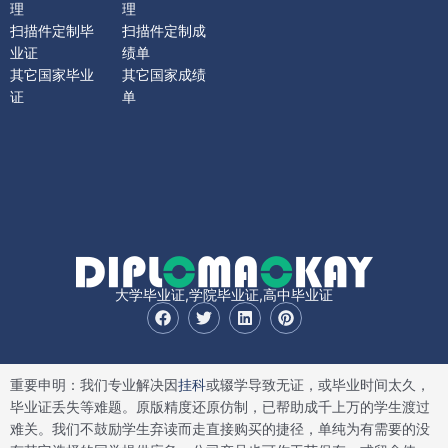
理
理
扫描件定制毕
扫描件定制成
业证
绩单
其它国家毕业
其它国家成绩
证
单
大学毕业证,学院毕业证,高中毕业证
F
T
L
P
a
w
i
i
c
i
n
n
e
t
k
t
b
t
e
e
重要申明：我们专业解决因
挂科
或辍学导致无证，或毕业时间太久，
o
e
d
r
o
r
i
e
毕业证丢失等难题。原版精度还原仿制，已帮助成千上万的学生渡过
k
n
s
难关。我们不鼓励学生弃读而走直接购买的捷径，单纯为有需要的没
t