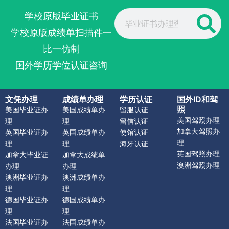
Search
学校原版毕业证书
学校原版成绩单扫描件一
比一仿制
国外学历学位认证咨询
文凭办理
成绩单办理
学历认证
国外ID和驾
照
美国毕业证办
美国成绩单办
留服认证
美国驾照办理
理
理
留信认证
加拿大驾照办
英国毕业证办
英国成绩单办
使馆认证
理
理
理
海牙认证
英国驾照办理
加拿大毕业证
加拿大成绩单
澳洲驾照办理
办理
办理
澳洲毕业证办
澳洲成绩单办
理
理
德国毕业证办
德国成绩单办
理
理
法国毕业证办
法国成绩单办