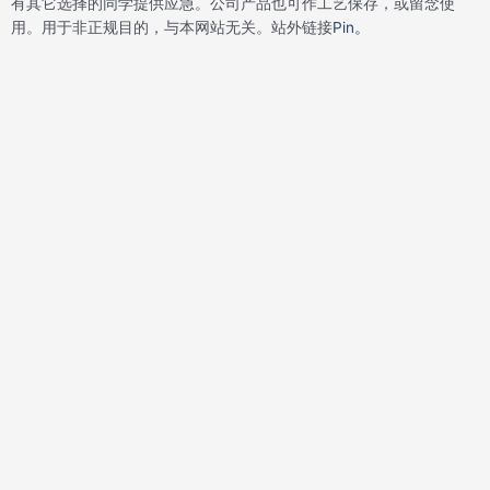
有其它选择的同学提供应急。公司产品也可作工艺保存，或留念使
用。用于非正规目的，与本网站无关。站外链接
Pin。