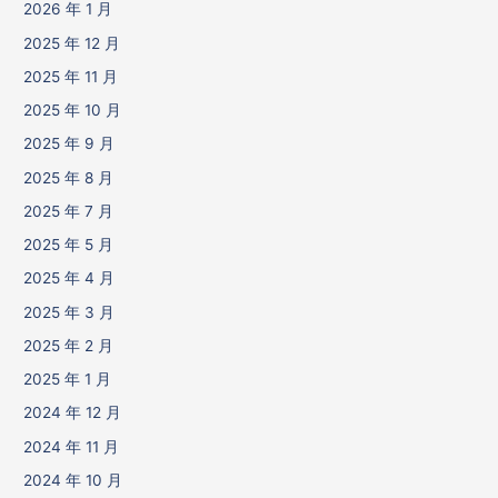
2026 年 1 月
2025 年 12 月
2025 年 11 月
2025 年 10 月
2025 年 9 月
2025 年 8 月
2025 年 7 月
2025 年 5 月
2025 年 4 月
2025 年 3 月
2025 年 2 月
2025 年 1 月
2024 年 12 月
2024 年 11 月
2024 年 10 月