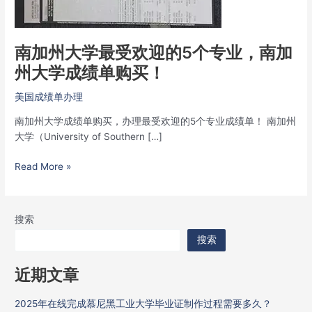
迎
的
5
南加州大学最受欢迎的5个专业，南加
个
州大学成绩单购买！
专
业，
美国成绩单办理
南
加
南加州大学成绩单购买，办理最受欢迎的5个专业成绩单！ 南加州
州
大学（University of Southern […]
大
学
Read More »
成
绩
单
搜索
购
搜索
买！
近期文章
2025年在线完成慕尼黑工业大学毕业证制作过程需要多久？