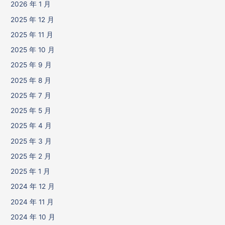
2026 年 1 月
2025 年 12 月
2025 年 11 月
2025 年 10 月
2025 年 9 月
2025 年 8 月
2025 年 7 月
2025 年 5 月
2025 年 4 月
2025 年 3 月
2025 年 2 月
2025 年 1 月
2024 年 12 月
2024 年 11 月
2024 年 10 月