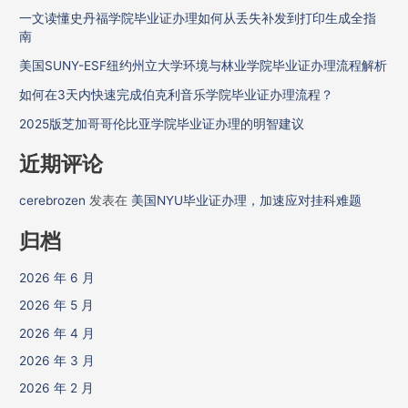
一文读懂史丹福学院毕业证办理如何从丢失补发到打印生成全指
南
美国SUNY-ESF纽约州立大学环境与林业学院毕业证办理流程解析
如何在3天内快速完成伯克利音乐学院毕业证办理流程？
2025版芝加哥哥伦比亚学院毕业证办理的明智建议
近期评论
cerebrozen
发表在
美国NYU毕业证办理，加速应对挂科难题
归档
2026 年 6 月
2026 年 5 月
2026 年 4 月
2026 年 3 月
2026 年 2 月