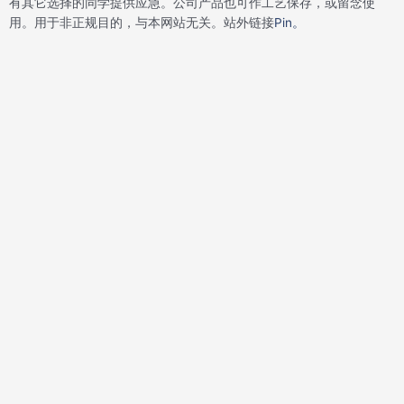
有其它选择的同学提供应急。公司产品也可作工艺保存，或留念使
用。用于非正规目的，与本网站无关。站外链接
Pin。