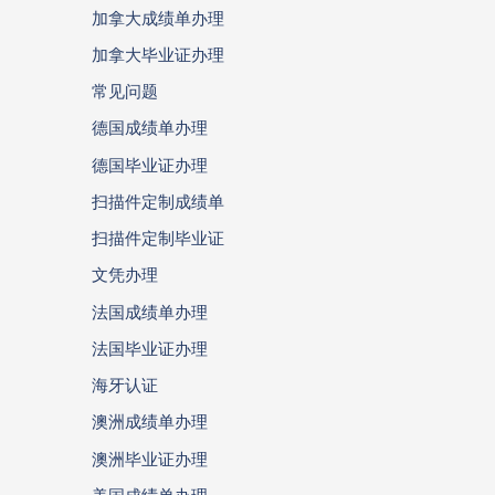
加拿大成绩单办理
加拿大毕业证办理
常见问题
德国成绩单办理
德国毕业证办理
扫描件定制成绩单
扫描件定制毕业证
文凭办理
法国成绩单办理
法国毕业证办理
海牙认证
澳洲成绩单办理
澳洲毕业证办理