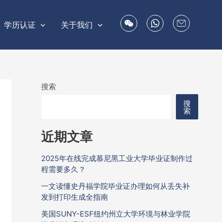
学历认证
关于我们
搜索
搜
索
近期文章
2025年在线完成慕尼黑工业大学毕业证制作过
程需要多久？
一文读懂史丹福学院毕业证办理如何从丢失补
发到打印生成全指南
美国SUNY-ESF纽约州立大学环境与林业学院