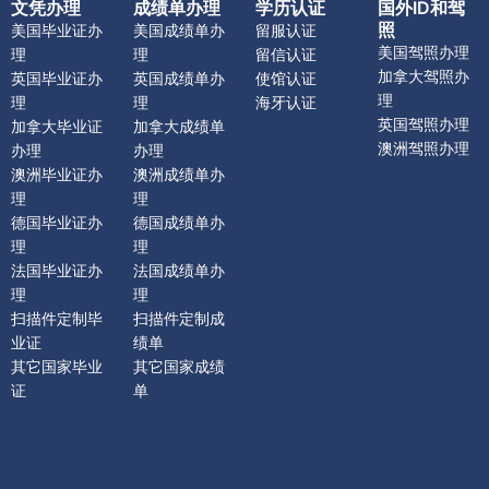
文凭办理
成绩单办理
学历认证
国外ID和驾
照
美国毕业证办
美国成绩单办
留服认证
美国驾照办理
理
理
留信认证
加拿大驾照办
英国毕业证办
英国成绩单办
使馆认证
理
理
理
海牙认证
英国驾照办理
加拿大毕业证
加拿大成绩单
澳洲驾照办理
办理
办理
澳洲毕业证办
澳洲成绩单办
理
理
德国毕业证办
德国成绩单办
理
理
法国毕业证办
法国成绩单办
理
理
扫描件定制毕
扫描件定制成
业证
绩单
其它国家毕业
其它国家成绩
证
单