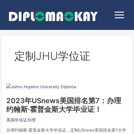
跳
Main
至
Menu
内
容
定制JHU学位证
2023
年
2023年USnews美国排名第7：办理
USnews
美
约翰斯·霍普金斯大学毕业证！
国
排
美国毕业证办理
名
办理约翰斯·霍普金斯大学毕业证，定制USnews美国排名第7大学
第