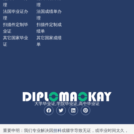
理
理
法国毕业证办
法国成绩单办
理
理
扫描件定制毕
扫描件定制成
业证
绩单
其它国家毕业
其它国家成绩
证
单
大学毕业证,学院毕业证,高中毕业证
F
T
L
P
a
w
i
i
c
i
n
n
e
t
k
t
b
t
e
e
重要申明：我们专业解决因
挂科
或辍学导致无证，或毕业时间太久，
o
e
d
r