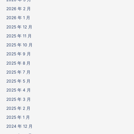
2026 年 2 月
2026 年 1 月
2025 年 12 月
2025 年 11 月
2025 年 10 月
2025 年 9 月
2025 年 8 月
2025 年 7 月
2025 年 5 月
2025 年 4 月
2025 年 3 月
2025 年 2 月
2025 年 1 月
2024 年 12 月