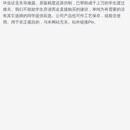
o
r
i
e
毕业证丢失等难题。原版精度还原仿制，已帮助成千上万的学生渡过
k
n
s
难关。我们不鼓励学生弃读而走直接购买的捷径，单纯为有需要的没
t
有其它选择的同学提供应急。公司产品也可作工艺保存，或留念使
用。用于非正规目的，与本网站无关。站外链接
Pin。