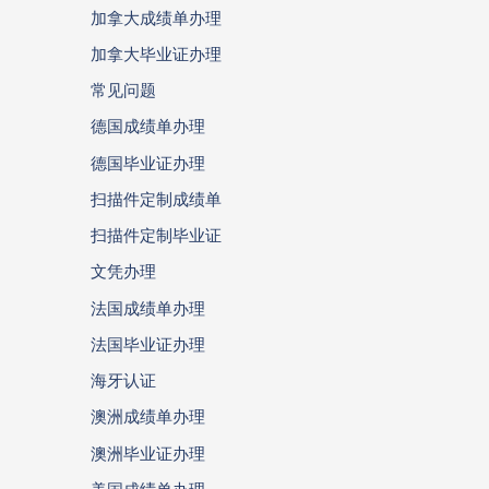
加拿大成绩单办理
加拿大毕业证办理
常见问题
德国成绩单办理
德国毕业证办理
扫描件定制成绩单
扫描件定制毕业证
文凭办理
法国成绩单办理
法国毕业证办理
海牙认证
澳洲成绩单办理
澳洲毕业证办理