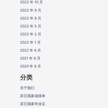
2023 年 10 月
2023 年 9 月
2023 年 8 月
2023 年 5 月
2023 年 2 月
2023 年 1 月
2022 年 6 月
2021 年 8 月
2020 年 8 月
分类
关于我们
其它国家成绩单
其它国家毕业证