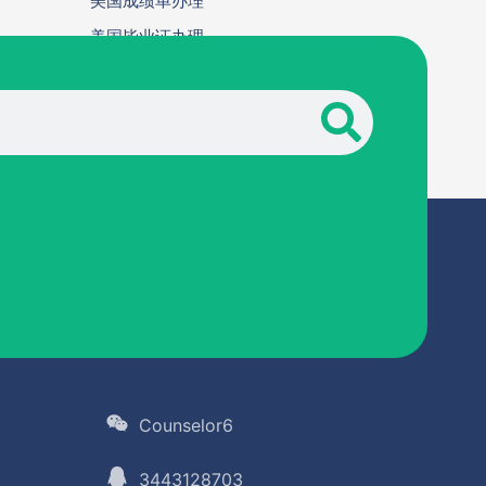
美国成绩单办理
美国毕业证办理
美国驾照办理
英国成绩单办理
英国毕业证办理
Counselor6
3443128703