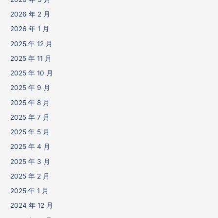
2026 年 2 月
2026 年 1 月
2025 年 12 月
2025 年 11 月
2025 年 10 月
2025 年 9 月
2025 年 8 月
2025 年 7 月
2025 年 5 月
2025 年 4 月
2025 年 3 月
2025 年 2 月
2025 年 1 月
2024 年 12 月