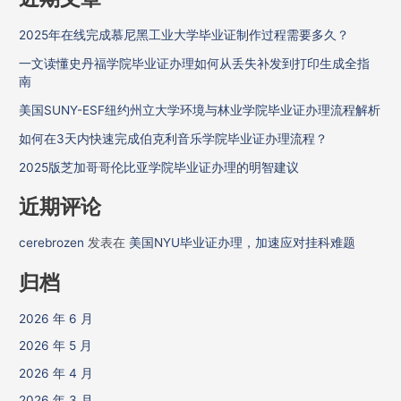
2025年在线完成慕尼黑工业大学毕业证制作过程需要多久？
一文读懂史丹福学院毕业证办理如何从丢失补发到打印生成全指
南
美国SUNY-ESF纽约州立大学环境与林业学院毕业证办理流程解析
如何在3天内快速完成伯克利音乐学院毕业证办理流程？
2025版芝加哥哥伦比亚学院毕业证办理的明智建议
近期评论
cerebrozen
发表在
美国NYU毕业证办理，加速应对挂科难题
归档
2026 年 6 月
2026 年 5 月
2026 年 4 月
2026 年 3 月