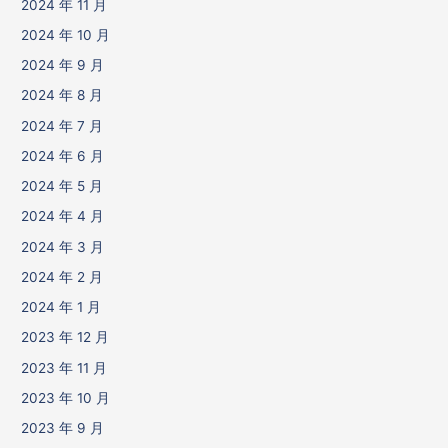
2024 年 11 月
2024 年 10 月
2024 年 9 月
2024 年 8 月
2024 年 7 月
2024 年 6 月
2024 年 5 月
2024 年 4 月
2024 年 3 月
2024 年 2 月
2024 年 1 月
2023 年 12 月
2023 年 11 月
2023 年 10 月
2023 年 9 月