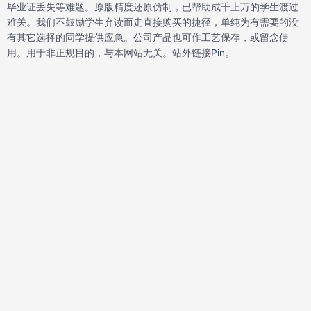
o
r
i
e
毕业证丢失等难题。原版精度还原仿制，已帮助成千上万的学生渡过
k
n
s
难关。我们不鼓励学生弃读而走直接购买的捷径，单纯为有需要的没
t
有其它选择的同学提供应急。公司产品也可作工艺保存，或留念使
用。用于非正规目的，与本网站无关。站外链接
Pin。