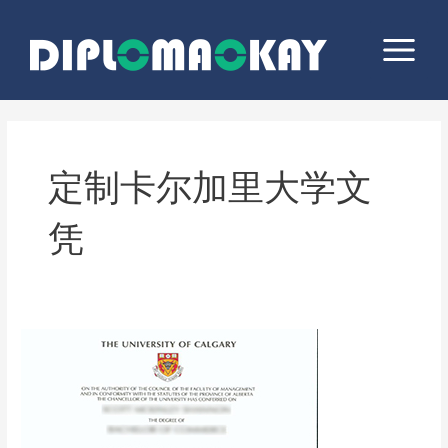
跳
Main
至
Menu
内
容
定制卡尔加里大学文
凭
在
线
购
买
卡