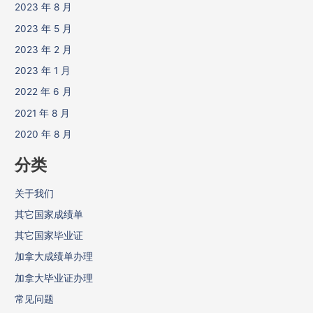
2023 年 8 月
2023 年 5 月
2023 年 2 月
2023 年 1 月
2022 年 6 月
2021 年 8 月
2020 年 8 月
分类
关于我们
其它国家成绩单
其它国家毕业证
加拿大成绩单办理
加拿大毕业证办理
常见问题