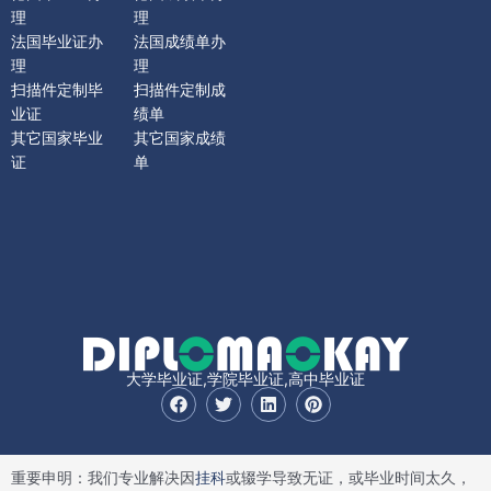
理
理
法国毕业证办
法国成绩单办
理
理
扫描件定制毕
扫描件定制成
业证
绩单
其它国家毕业
其它国家成绩
证
单
大学毕业证,学院毕业证,高中毕业证
F
T
L
P
a
w
i
i
c
i
n
n
e
t
k
t
b
t
e
e
重要申明：我们专业解决因
挂科
或辍学导致无证，或毕业时间太久，
o
e
d
r