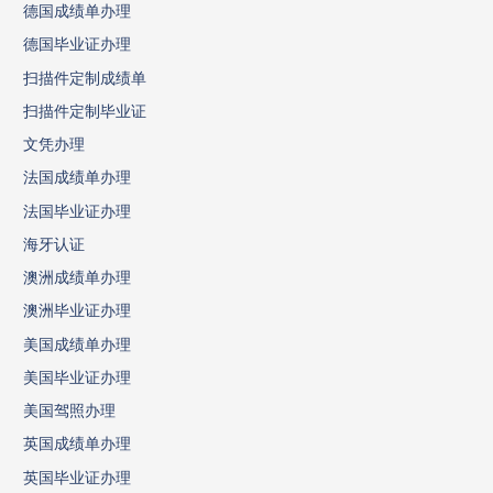
德国成绩单办理
德国毕业证办理
扫描件定制成绩单
扫描件定制毕业证
文凭办理
法国成绩单办理
法国毕业证办理
海牙认证
澳洲成绩单办理
澳洲毕业证办理
美国成绩单办理
美国毕业证办理
美国驾照办理
英国成绩单办理
英国毕业证办理