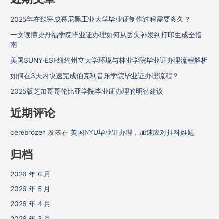
2025年在线完成慕尼黑工业大学毕业证制作过程需要多久？
一文读懂史丹福学院毕业证办理如何从丢失补发到打印生成全指
南
美国SUNY-ESF纽约州立大学环境与林业学院毕业证办理流程解析
如何在3天内快速完成伯克利音乐学院毕业证办理流程？
2025版芝加哥哥伦比亚学院毕业证办理的明智建议
近期评论
cerebrozen
发表在
美国NYU毕业证办理，加速应对挂科难题
归档
2026 年 6 月
2026 年 5 月
2026 年 4 月
2026 年 3 月