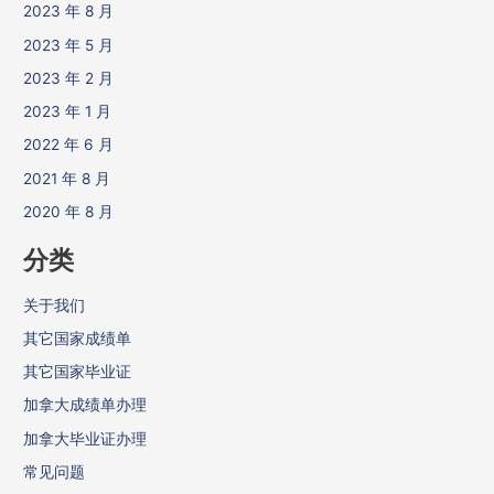
2023 年 8 月
2023 年 5 月
2023 年 2 月
2023 年 1 月
2022 年 6 月
2021 年 8 月
2020 年 8 月
分类
关于我们
其它国家成绩单
其它国家毕业证
加拿大成绩单办理
加拿大毕业证办理
常见问题