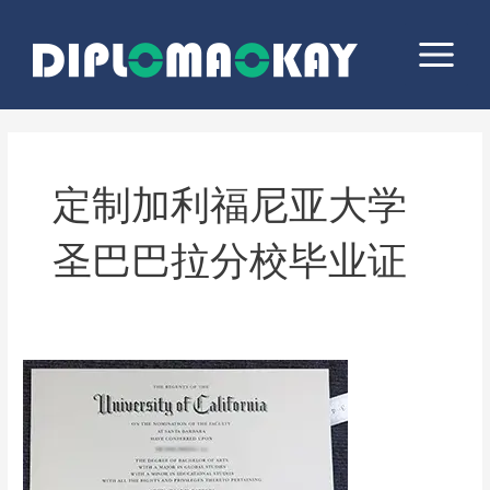
跳
Main
至
Menu
内
容
定制加利福尼亚大学
圣巴巴拉分校毕业证
如
何
定
制
加