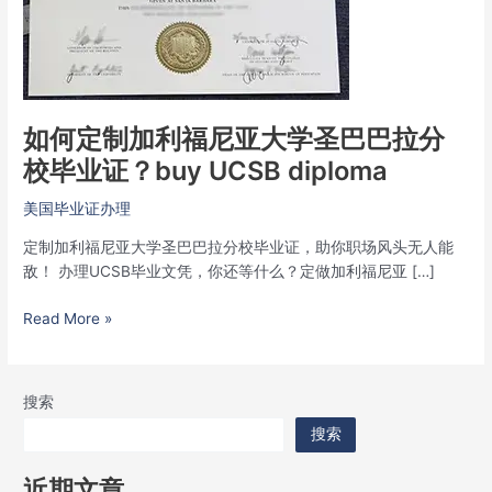
利
福
尼
亚
大
学
如何定制加利福尼亚大学圣巴巴拉分
圣
校毕业证？buy UCSB diploma
巴
巴
美国毕业证办理
拉
分
定制加利福尼亚大学圣巴巴拉分校毕业证，助你职场风头无人能
校
敌！ 办理UCSB毕业文凭，你还等什么？定做加利福尼亚 […]
毕
业
Read More »
证？
buy
UCSB
搜索
diploma
搜索
近期文章