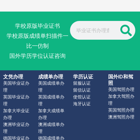
Search
学校原版毕业证书
学校原版成绩单扫描件一
比一仿制
国外学历学位认证咨询
文凭办理
成绩单办理
学历认证
国外ID和驾
照
美国毕业证办
美国成绩单办
留服认证
美国驾照办理
理
理
留信认证
加拿大驾照办
英国毕业证办
英国成绩单办
使馆认证
理
理
理
海牙认证
英国驾照办理
加拿大毕业证
加拿大成绩单
澳洲驾照办理
办理
办理
澳洲毕业证办
澳洲成绩单办
理
理
德国毕业证办
德国成绩单办