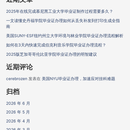
2025年在线完成慕尼黑工业大学毕业证制作过程需要多久？
一文读懂史丹福学院毕业证办理如何从丢失补发到打印生成全指
南
美国SUNY-ESF纽约州立大学环境与林业学院毕业证办理流程解析
如何在3天内快速完成伯克利音乐学院毕业证办理流程？
2025版芝加哥哥伦比亚学院毕业证办理的明智建议
近期评论
cerebrozen
发表在
美国NYU毕业证办理，加速应对挂科难题
归档
2026 年 6 月
2026 年 5 月
2026 年 4 月
2026 年 3 月