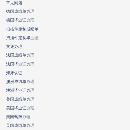
常见问题
德国成绩单办理
德国毕业证办理
扫描件定制成绩单
扫描件定制毕业证
文凭办理
法国成绩单办理
法国毕业证办理
海牙认证
澳洲成绩单办理
澳洲毕业证办理
美国成绩单办理
美国毕业证办理
美国驾照办理
英国成绩单办理