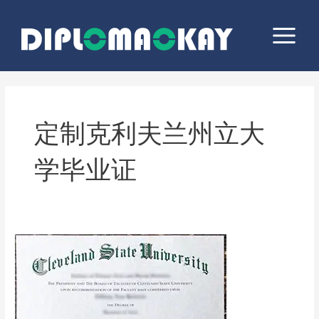
跳
Main
至
Menu
内
容
定制克利夫兰州立大
学毕业证
购
买
克
利
夫