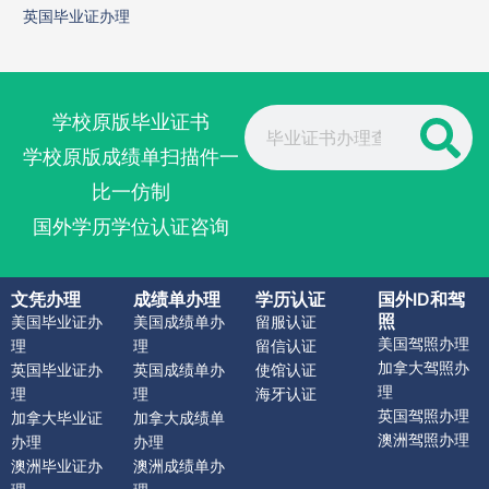
英国毕业证办理
Search
学校原版毕业证书
学校原版成绩单扫描件一
比一仿制
国外学历学位认证咨询
文凭办理
成绩单办理
学历认证
国外ID和驾
照
美国毕业证办
美国成绩单办
留服认证
美国驾照办理
理
理
留信认证
加拿大驾照办
英国毕业证办
英国成绩单办
使馆认证
理
理
理
海牙认证
英国驾照办理
加拿大毕业证
加拿大成绩单
澳洲驾照办理
办理
办理
澳洲毕业证办
澳洲成绩单办