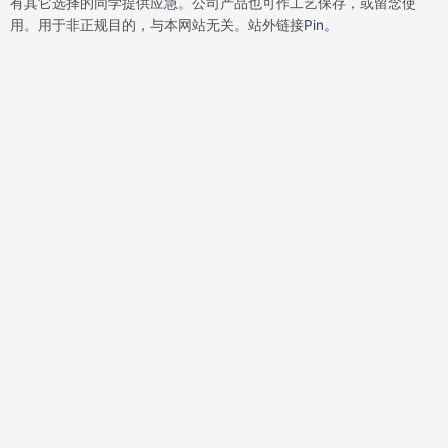
有其它选择的同学提供应急。公司产品也可作工艺保存，或留念使
用。用于非正规目的，与本网站无关。站外链接
Pin。