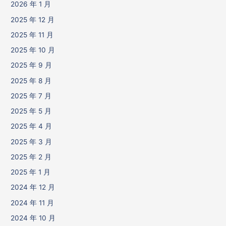
2026 年 1 月
2025 年 12 月
2025 年 11 月
2025 年 10 月
2025 年 9 月
2025 年 8 月
2025 年 7 月
2025 年 5 月
2025 年 4 月
2025 年 3 月
2025 年 2 月
2025 年 1 月
2024 年 12 月
2024 年 11 月
2024 年 10 月