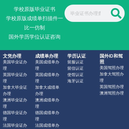
Search
学校原版毕业证书
学校原版成绩单扫描件一
比一仿制
国外学历学位认证咨询
文凭办理
成绩单办理
学历认证
国外ID和驾
照
美国毕业证办
美国成绩单办
留服认证
美国驾照办理
理
理
留信认证
加拿大驾照办
英国毕业证办
英国成绩单办
使馆认证
理
理
理
海牙认证
英国驾照办理
加拿大毕业证
加拿大成绩单
澳洲驾照办理
办理
办理
澳洲毕业证办
澳洲成绩单办
理
理
德国毕业证办
德国成绩单办
理
理
法国毕业证办
法国成绩单办