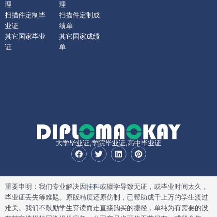
理
理
扫描件定制毕
扫描件定制成
业证
绩单
其它国家毕业
其它国家成绩
证
单
大学毕业证,学院毕业证,高中毕业证
F
T
L
P
a
w
i
i
c
i
n
n
e
t
k
t
b
t
e
e
重要申明：我们专业解决因
挂科
或辍学导致无证，或毕业时间太久，
o
e
d
r
o
r
i
e
毕业证丢失等难题。原版精度还原仿制，已帮助成千上万的学生渡过
k
n
s
难关。我们不鼓励学生弃读而走直接购买的捷径，单纯为有需要的没
t