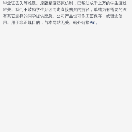
o
r
i
e
毕业证丢失等难题。原版精度还原仿制，已帮助成千上万的学生渡过
k
n
s
难关。我们不鼓励学生弃读而走直接购买的捷径，单纯为有需要的没
t
有其它选择的同学提供应急。公司产品也可作工艺保存，或留念使
用。用于非正规目的，与本网站无关。站外链接
Pin。