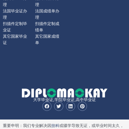
理
理
法国毕业证办
法国成绩单办
理
理
扫描件定制毕
扫描件定制成
业证
绩单
其它国家毕业
其它国家成绩
证
单
大学毕业证,学院毕业证,高中毕业证
F
T
L
P
a
w
i
i
c
i
n
n
e
t
k
t
b
t
e
e
重要申明：我们专业解决因
挂科
或辍学导致无证，或毕业时间太久，
o
e
d
r