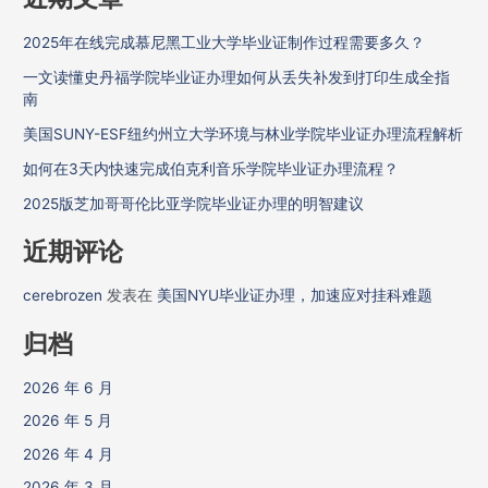
2025年在线完成慕尼黑工业大学毕业证制作过程需要多久？
一文读懂史丹福学院毕业证办理如何从丢失补发到打印生成全指
南
美国SUNY-ESF纽约州立大学环境与林业学院毕业证办理流程解析
如何在3天内快速完成伯克利音乐学院毕业证办理流程？
2025版芝加哥哥伦比亚学院毕业证办理的明智建议
近期评论
cerebrozen
发表在
美国NYU毕业证办理，加速应对挂科难题
归档
2026 年 6 月
2026 年 5 月
2026 年 4 月
2026 年 3 月