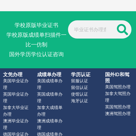
Search
学校原版毕业证书
学校原版成绩单扫描件一
比一仿制
国外学历学位认证咨询
文凭办理
成绩单办理
学历认证
国外ID和驾
照
美国毕业证办
美国成绩单办
留服认证
美国驾照办理
理
理
留信认证
加拿大驾照办
英国毕业证办
英国成绩单办
使馆认证
理
理
理
海牙认证
英国驾照办理
加拿大毕业证
加拿大成绩单
澳洲驾照办理
办理
办理
澳洲毕业证办
澳洲成绩单办
理
理
德国毕业证办
德国成绩单办