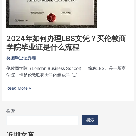
理
LBS
文
凭？
买
伦
2024年如何办理LBS文凭？买伦敦商
敦
学院毕业证是什么流程
商
学
英国毕业证办理
院
毕
伦敦商学院（London Business School），简称LBS。是一所商
业
学院，也是伦敦联邦大学的组成学 […]
证
是
Read More »
什
么
流
搜索
程
搜索
近期文章