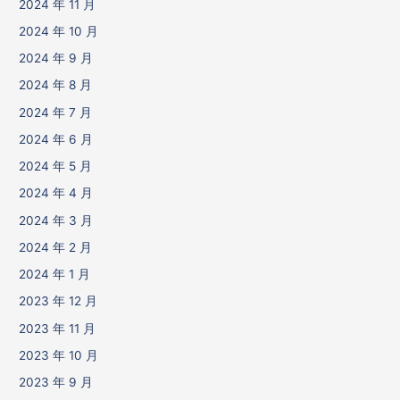
2024 年 11 月
2024 年 10 月
2024 年 9 月
2024 年 8 月
2024 年 7 月
2024 年 6 月
2024 年 5 月
2024 年 4 月
2024 年 3 月
2024 年 2 月
2024 年 1 月
2023 年 12 月
2023 年 11 月
2023 年 10 月
2023 年 9 月