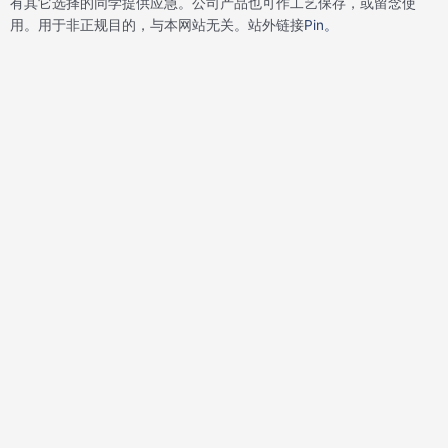
有其它选择的同学提供应急。公司产品也可作工艺保存，或留念使
用。用于非正规目的，与本网站无关。站外链接
Pin。