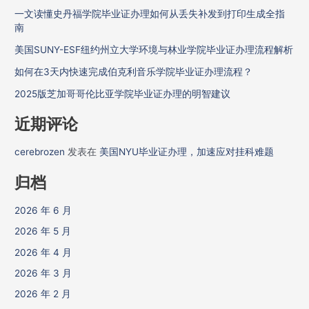
一文读懂史丹福学院毕业证办理如何从丢失补发到打印生成全指
南
美国SUNY-ESF纽约州立大学环境与林业学院毕业证办理流程解析
如何在3天内快速完成伯克利音乐学院毕业证办理流程？
2025版芝加哥哥伦比亚学院毕业证办理的明智建议
近期评论
cerebrozen
发表在
美国NYU毕业证办理，加速应对挂科难题
归档
2026 年 6 月
2026 年 5 月
2026 年 4 月
2026 年 3 月
2026 年 2 月