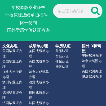
Search
学校原版毕业证书
学校原版成绩单扫描件一
比一仿制
国外学历学位认证咨询
文凭办理
成绩单办理
学历认证
国外ID和驾
照
美国毕业证办
美国成绩单办
留服认证
美国驾照办理
理
理
留信认证
加拿大驾照办
英国毕业证办
英国成绩单办
使馆认证
理
理
理
海牙认证
英国驾照办理
加拿大毕业证
加拿大成绩单
澳洲驾照办理
办理
办理
澳洲毕业证办
澳洲成绩单办
理
理
德国毕业证办
德国成绩单办
理
理
法国毕业证办
法国成绩单办