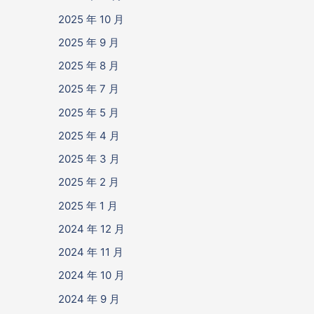
2025 年 10 月
2025 年 9 月
2025 年 8 月
2025 年 7 月
2025 年 5 月
2025 年 4 月
2025 年 3 月
2025 年 2 月
2025 年 1 月
2024 年 12 月
2024 年 11 月
2024 年 10 月
2024 年 9 月