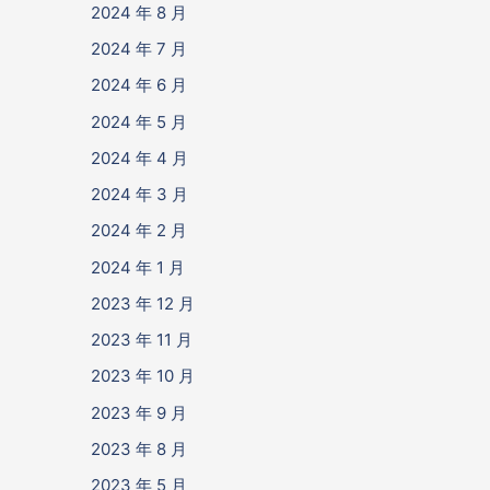
2024 年 8 月
2024 年 7 月
2024 年 6 月
2024 年 5 月
2024 年 4 月
2024 年 3 月
2024 年 2 月
2024 年 1 月
2023 年 12 月
2023 年 11 月
2023 年 10 月
2023 年 9 月
2023 年 8 月
2023 年 5 月