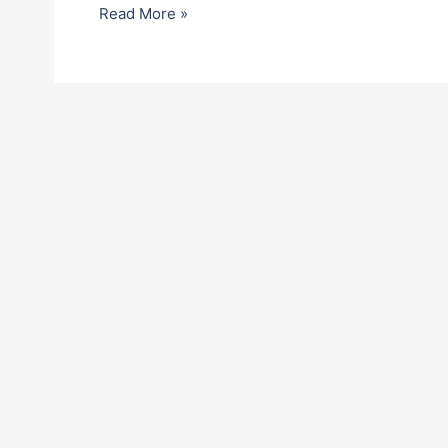
Read More »
院
文
凭，
How
to
buy
Sciences
Po
Lyon
diploma?