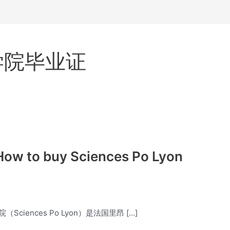
学院毕业证
 buy Sciences Po Lyon
ences Po Lyon）是法国里昂 […]