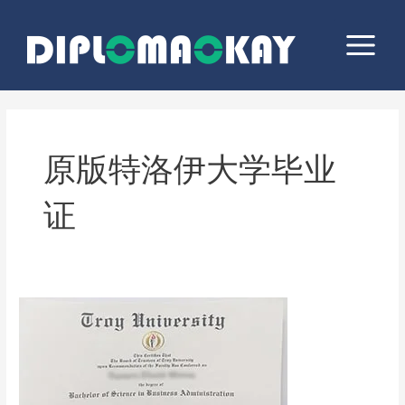
跳
Main
至
Menu
内
容
原版特洛伊大学毕业
证
如
何
办
理
特