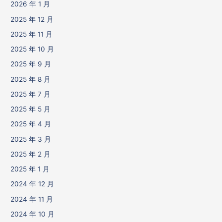
2026 年 1 月
2025 年 12 月
2025 年 11 月
2025 年 10 月
2025 年 9 月
2025 年 8 月
2025 年 7 月
2025 年 5 月
2025 年 4 月
2025 年 3 月
2025 年 2 月
2025 年 1 月
2024 年 12 月
2024 年 11 月
2024 年 10 月