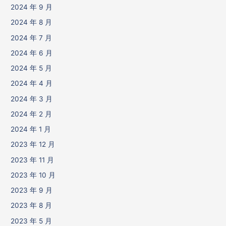
2024 年 9 月
2024 年 8 月
2024 年 7 月
2024 年 6 月
2024 年 5 月
2024 年 4 月
2024 年 3 月
2024 年 2 月
2024 年 1 月
2023 年 12 月
2023 年 11 月
2023 年 10 月
2023 年 9 月
2023 年 8 月
2023 年 5 月