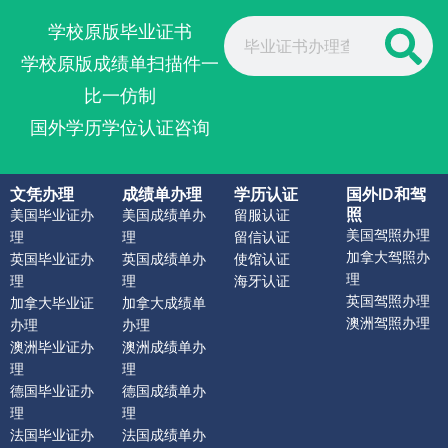
Search
学校原版毕业证书
学校原版成绩单扫描件一
比一仿制
国外学历学位认证咨询
文凭办理
成绩单办理
学历认证
国外ID和驾
照
美国毕业证办
美国成绩单办
留服认证
美国驾照办理
理
理
留信认证
加拿大驾照办
英国毕业证办
英国成绩单办
使馆认证
理
理
理
海牙认证
英国驾照办理
加拿大毕业证
加拿大成绩单
澳洲驾照办理
办理
办理
澳洲毕业证办
澳洲成绩单办
理
理
德国毕业证办
德国成绩单办
理
理
法国毕业证办
法国成绩单办