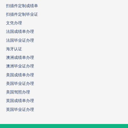
扫描件定制成绩单
扫描件定制毕业证
文凭办理
法国成绩单办理
法国毕业证办理
海牙认证
澳洲成绩单办理
澳洲毕业证办理
美国成绩单办理
美国毕业证办理
美国驾照办理
英国成绩单办理
英国毕业证办理