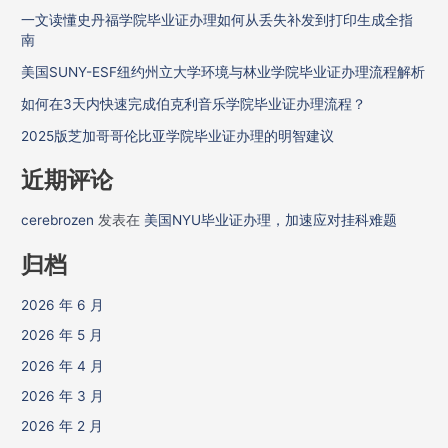
一文读懂史丹福学院毕业证办理如何从丢失补发到打印生成全指
南
美国SUNY-ESF纽约州立大学环境与林业学院毕业证办理流程解析
如何在3天内快速完成伯克利音乐学院毕业证办理流程？
2025版芝加哥哥伦比亚学院毕业证办理的明智建议
近期评论
cerebrozen
发表在
美国NYU毕业证办理，加速应对挂科难题
归档
2026 年 6 月
2026 年 5 月
2026 年 4 月
2026 年 3 月
2026 年 2 月