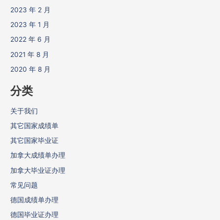
2023 年 2 月
2023 年 1 月
2022 年 6 月
2021 年 8 月
2020 年 8 月
分类
关于我们
其它国家成绩单
其它国家毕业证
加拿大成绩单办理
加拿大毕业证办理
常见问题
德国成绩单办理
德国毕业证办理