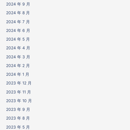
2024 年 9 月
2024 年 8 月
2024 年 7 月
2024 年 6 月
2024 年 5 月
2024 年 4 月
2024 年 3 月
2024 年 2 月
2024 年 1 月
2023 年 12 月
2023 年 11 月
2023 年 10 月
2023 年 9 月
2023 年 8 月
2023 年 5 月