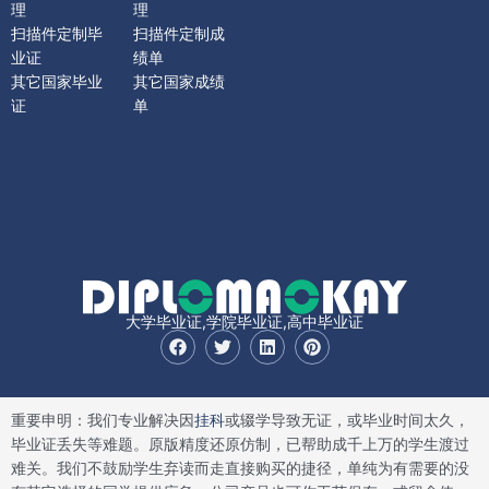
理
理
扫描件定制毕
扫描件定制成
业证
绩单
其它国家毕业
其它国家成绩
证
单
大学毕业证,学院毕业证,高中毕业证
F
T
L
P
a
w
i
i
c
i
n
n
e
t
k
t
b
t
e
e
重要申明：我们专业解决因
挂科
或辍学导致无证，或毕业时间太久，
o
e
d
r
o
r
i
e
毕业证丢失等难题。原版精度还原仿制，已帮助成千上万的学生渡过
k
n
s
难关。我们不鼓励学生弃读而走直接购买的捷径，单纯为有需要的没
t