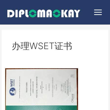
跳
Main
至
Menu
内
容
办理WSET证书
哪
里
可
以
办
WSET
证
书，