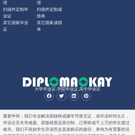
理
理
扫描件定制毕
扫描件定制成
业证
绩单
其它国家毕业
其它国家成绩
证
单
大学毕业证,学院毕业证,高中毕业证
F
T
L
P
a
w
i
i
c
i
n
n
e
t
k
t
b
t
e
e
重要申明：我们专业解决因
挂科
或辍学导致无证，或毕业时间太久，
o
e
d
r
o
r
i
e
毕业证丢失等难题。原版精度还原仿制，已帮助成千上万的学生渡过
k
n
s
难关。我们不鼓励学生弃读而走直接购买的捷径，单纯为有需要的没
t