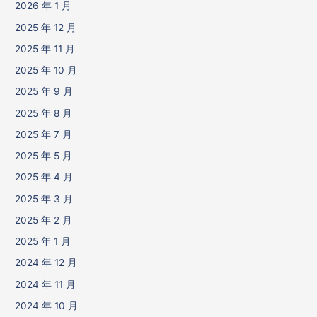
2026 年 1 月
2025 年 12 月
2025 年 11 月
2025 年 10 月
2025 年 9 月
2025 年 8 月
2025 年 7 月
2025 年 5 月
2025 年 4 月
2025 年 3 月
2025 年 2 月
2025 年 1 月
2024 年 12 月
2024 年 11 月
2024 年 10 月